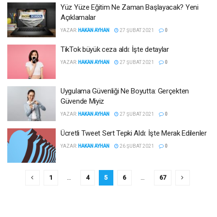
Yüz Yüze Eğitim Ne Zaman Başlayacak? Yeni
Açıklamalar
YAZAR:
HAKAN AYHAN
27 ŞUBAT 2021
0
TikTok büyük ceza aldı: İşte detaylar
YAZAR:
HAKAN AYHAN
27 ŞUBAT 2021
0
Uygulama Güvenliği Ne Boyutta: Gerçekten
Güvende Miyiz
YAZAR:
HAKAN AYHAN
27 ŞUBAT 2021
0
Ücretli Tweet Sert Tepki Aldı: İşte Merak Edilenler
YAZAR:
HAKAN AYHAN
26 ŞUBAT 2021
0
1
…
4
5
6
…
67