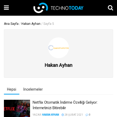
Ana Sayfa
/
Hakan Ayhan
/
Sayfa 5
Hakan Ayhan
Hepsi
İncelemeler
Netflix Otomatik İndirme Özelliği Geliyor:
İnternetinizi Bitirebilir
YAZAR:
HAKAN AYHAN
28 ŞUBAT 2021
0