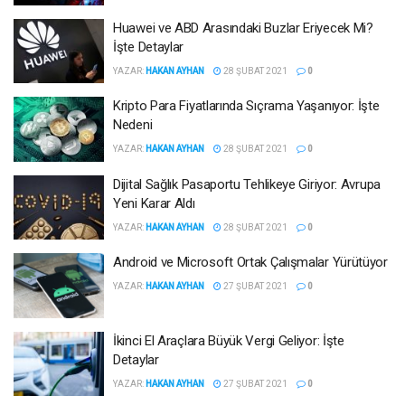
Huawei ve ABD Arasındaki Buzlar Eriyecek Mi?
İşte Detaylar
YAZAR:
HAKAN AYHAN
28 ŞUBAT 2021
0
Kripto Para Fiyatlarında Sıçrama Yaşanıyor: İşte
Nedeni
YAZAR:
HAKAN AYHAN
28 ŞUBAT 2021
0
Dijital Sağlık Pasaportu Tehlikeye Giriyor: Avrupa
Yeni Karar Aldı
YAZAR:
HAKAN AYHAN
28 ŞUBAT 2021
0
Android ve Microsoft Ortak Çalışmalar Yürütüyor
YAZAR:
HAKAN AYHAN
27 ŞUBAT 2021
0
İkinci El Araçlara Büyük Vergi Geliyor: İşte
Detaylar
YAZAR:
HAKAN AYHAN
27 ŞUBAT 2021
0