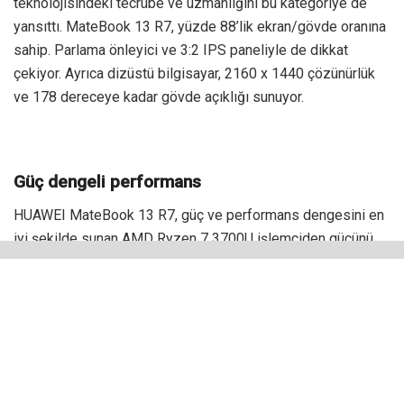
teknolojisindeki tecrübe ve uzmanlığını bu kategoriye de
yansıttı. MateBook 13 R7, yüzde 88’lik ekran/gövde oranına
sahip. Parlama önleyici ve 3:2 IPS paneliyle de dikkat
çekiyor. Ayrıca dizüstü bilgisayar, 2160 x 1440 çözünürlük
ve 178 dereceye kadar gövde açıklığı sunuyor.
Güç dengeli performans
HUAWEI MateBook 13 R7, güç ve performans dengesini en
iyi şekilde sunan AMD Ryzen 7 3700U işlemciden gücünü
alıyor. Ayrıca, HUAWEI Shark Fin Fan 2.0, gelişmiş soğutma
sisteminin yeni sürümünü de içeriyor. Bu sayede cihazın
soğutma ve güç verimliliği artırılıyor.