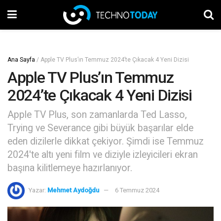
Ana Sayfa
/
Apple TV Plus’ın Temmuz 2024’te Çıkacak 4 Yeni Dizisi
Apple TV Plus’ın Temmuz
2024’te Çıkacak 4 Yeni Dizisi
Apple TV Plus, son zamanlarda Ted Lasso,
Trying ve Severance gibi büyük başarılar elde
eden dizilerle dikkat çekiyor. Şimdi ise Temmuz
2024'te altı yeni film ve diziyle izleyicileri ekran
başına kilitlemeye hazırlanıyor.
Yazar:
Mehmet Aydoğdu
6 Temmuz 2024