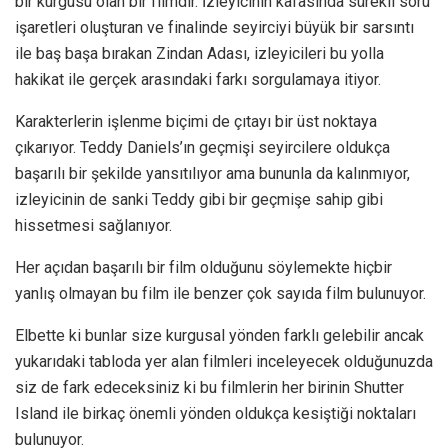
bir kurgusu olan bir filmdir. İzleyicinin kafasında sürekli soru
işaretleri oluşturan ve finalinde seyirciyi büyük bir sarsıntı
ile baş başa bırakan Zindan Adası, izleyicileri bu yolla
hakikat ile gerçek arasındaki farkı sorgulamaya itiyor.
Karakterlerin işlenme biçimi de çıtayı bir üst noktaya
çıkarıyor. Teddy Daniels’ın geçmişi seyircilere oldukça
başarılı bir şekilde yansıtılıyor ama bununla da kalınmıyor,
izleyicinin de sanki Teddy gibi bir geçmişe sahip gibi
hissetmesi sağlanıyor.
Her açıdan başarılı bir film olduğunu söylemekte hiçbir
yanlış olmayan bu film ile benzer çok sayıda film bulunuyor.
Elbette ki bunlar size kurgusal yönden farklı gelebilir ancak
yukarıdaki tabloda yer alan filmleri inceleyecek olduğunuzda
siz de fark edeceksiniz ki bu filmlerin her birinin Shutter
Island ile birkaç önemli yönden oldukça kesiştiği noktaları
bulunuyor.