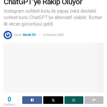
ChatGPT’ye Rakip Oluyor
Instagram sohbet botu ile yapay zekâ destekli
sohbet botu ChatGPT'ye alternatif olabilir. Bottan
ilk ekran görüntüsü geldi.
Yazar:
Burak Öz
6 Haziran 2023
0
Paylaşım