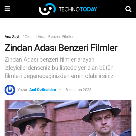
Ana Sayfa
/
Zindan Adası Benzeri Filmler
Zindan Adası Benzeri Filmler
Zindan Adası benzeri filmler arayan
izleyicilerdenseniz bu listede yer alan bütün
filmleri beğeneceğinizden emin olabilirsiniz.
Yazar:
Anıl Özünaldım
8 Haziran 2023