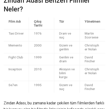
Zindan Adası Benzeri Filmler
Neler?
Film Adı
Çıkış
Tür
Yönetmen
Tarihi
Taxi Driver
1976
Dram ve
Martin
suç
Scorsese
Memento
2000
Gizem ve
Christoph
gerilim
er Nolan
Fight Club
1999
Gerilim ve
David
dram
Fincher
Inception
2010
Aksiyon ve
Christoph
bilim
er Nolan
kurgu
Se7en
1995
Gizem ve
David
suç
Fincher
Zindan Adası, bu zamana kadar çekilen tüm filmlerden farklı