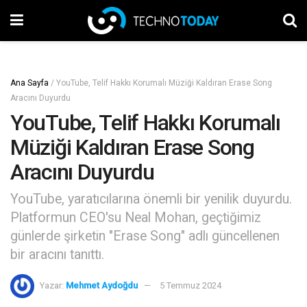
Ana Sayfa
/
YouTube, Telif Hakkı Korumalı Müziği Kaldıran Erase Song
Aracını Duyurdu
YouTube, Telif Hakkı Korumalı
Müziği Kaldıran Erase Song
Aracını Duyurdu
YouTube, yaratıcılarına önemli bir yenilik duyurdu.
Platformun CEO'su Neal Mohan, geçtiğimiz
günlerde şirketin "Erase Song" adlı güncellenen
bir aracını tanıttı.
Yazar:
Mehmet Aydoğdu
5 Temmuz 2024