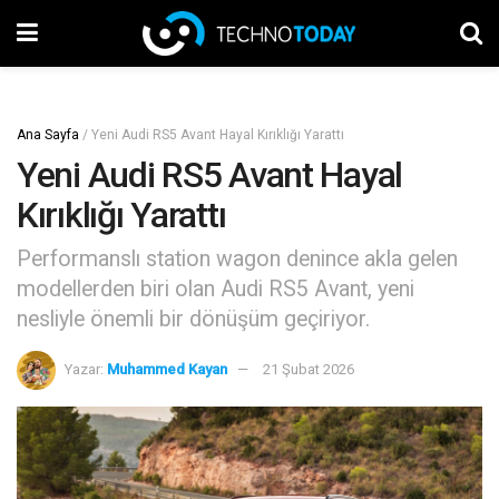
Ana Sayfa
/
Yeni Audi RS5 Avant Hayal Kırıklığı Yarattı
Yeni Audi RS5 Avant Hayal
Kırıklığı Yarattı
Performanslı station wagon denince akla gelen
modellerden biri olan Audi RS5 Avant, yeni
nesliyle önemli bir dönüşüm geçiriyor.
Yazar:
Muhammed Kayan
21 Şubat 2026