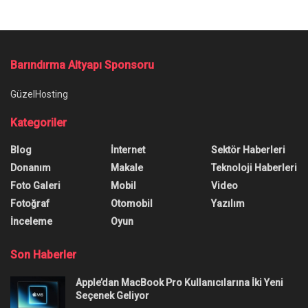
Ana Sayfa
/
Dacia Logan, Türkiye’ye Geri Dönüyor
Dacia Logan, Türkiye’ye Geri
Dönüyor
Dacia Logan, Taliant'ın üretimden kalkması ile
oluşan boşluğu doldurmaya geliyor. İşte araca
dair merak edilen her şey!
Yazar:
Burak Öz
18 Şubat 2026