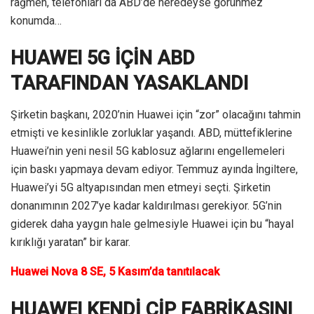
rağmen, telefonları da ABD’de neredeyse görünmez
konumda…
HUAWEI 5G İÇİN ABD
TARAFINDAN YASAKLANDI
Şirketin başkanı, 2020’nin Huawei için “zor” olacağını tahmin
etmişti ve kesinlikle zorluklar yaşandı. ABD, müttefiklerine
Huawei’nin yeni nesil 5G kablosuz ağlarını engellemeleri
için baskı yapmaya devam ediyor. Temmuz ayında İngiltere,
Huawei’yi 5G altyapısından men etmeyi seçti. Şirketin
donanımının 2027’ye kadar kaldırılması gerekiyor. 5G’nin
giderek daha yaygın hale gelmesiyle Huawei için bu “hayal
kırıklığı yaratan” bir karar.
Huawei Nova 8 SE, 5 Kasım’da tanıtılacak
HUAWEI KENDİ ÇİP FABRİKASINI