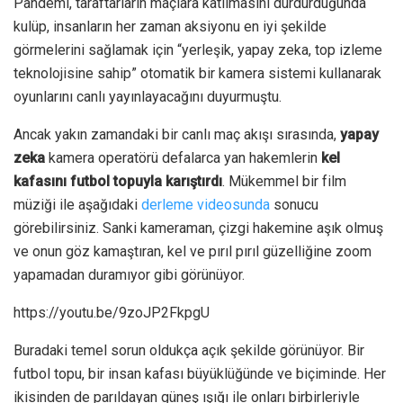
Pandemi, taraftarların maçlara katılmasını durdurduğunda
kulüp, insanların her zaman aksiyonu en iyi şekilde
görmelerini sağlamak için “yerleşik, yapay zeka, top izleme
teknolojisine sahip” otomatik bir kamera sistemi kullanarak
oyunlarını canlı yayınlayacağını duyurmuştu.
Ancak yakın zamandaki bir canlı maç akışı sırasında,
yapay
zeka
kamera operatörü defalarca yan hakemlerin
kel
kafasını futbol topuyla karıştırdı
. Mükemmel bir film
müziği ile aşağıdaki
derleme videosunda
sonucu
görebilirsiniz. Sanki kameraman, çizgi hakemine aşık olmuş
ve onun göz kamaştıran, kel ve pırıl pırıl güzelliğine zoom
yapamadan duramıyor gibi görünüyor.
https://youtu.be/9zoJP2FkpgU
Buradaki temel sorun oldukça açık şekilde görünüyor.
Bir
futbol topu, bir insan kafası büyüklüğünde ve biçiminde. Her
ikisinden de parıldayan güneş ışığı ile onları birbirleriyle