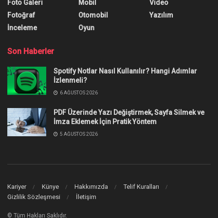
Foto Galeri
Mobil
Video
Fotoğraf
Otomobil
Yazılım
İnceleme
Oyun
Son Haberler
Spotify Notlar Nasıl Kullanılır? Hangi Adımlar
İzlenmeli?
6 AĞUSTOS 2026
PDF Üzerinde Yazı Değiştirmek, Sayfa Silmek ve
İmza Eklemek İçin Pratik Yöntem
5 AĞUSTOS 2026
Kariyer
Künye
Hakkımızda
Telif Kuralları
Gizlilik Sözleşmesi
İletişim
© Tüm Hakları Saklıdır.