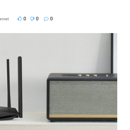
0
0
0
ternet