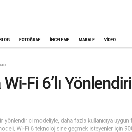
BLOG
FOTOĞRAF
İNCELEME
MAKALE
VIDEO
MR60X
 Wi-Fi 6’lı Yönlendi
ir yönlendirici modeliyle, daha fazla kullanıcıya uygun 
li, Wi-Fi 6 teknolojisine geçmek isteyenler için 900 T