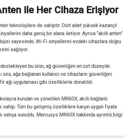
ten ile Her Cihaza Erişiyor
en teknolojilere de sahiptir. Dört adet yüksek kazançlı
nyallerini daha geniş bir alana iletiyor. Ayrıca “akıllı anten”
isi sayesinde, Wi-Fi sinyallerini evdeki cihazlara doğru
sini sağlıyor.
 destekleyen bu ürün, ağ güvenliğini en üst düzeyde
ı sıra, ağa bağlanan kullanıcı ve cihazların güvenliğini
r ağı uygulaması gibi özelliklerle donatıldı.
olayca kurulan ve yönetilen MR60X, akıllı bağlantı
de sahip. Tüm bu gelişmiş özelliklere karşın uygun fiyata
de satışa sunuldu. Mercusys MR60X hakkında ayrıntılı bilgi