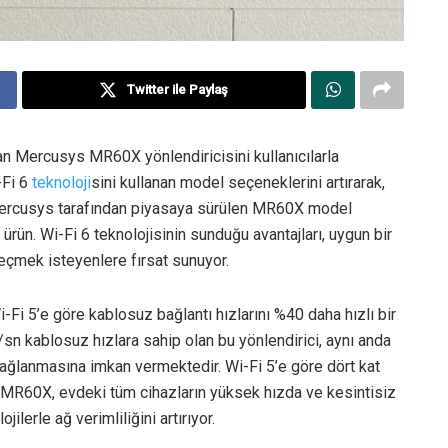
Twitter ile Paylaş
an Mercusys MR60X yönlendiricisini kullanıcılarla
-Fi 6
teknoloji
sini kullanan model seçeneklerini artırarak,
Mercusys tarafından piyasaya sürülen MR60X model
ürün. Wi-Fi 6 teknolojisinin sunduğu avantajları, uygun bir
geçmek isteyenlere fırsat sunuyor.
Fi 5’e göre kablosuz bağlantı hızlarını %40 daha hızlı bir
t/sn kablosuz hızlara sahip olan bu yönlendirici, aynı anda
bağlanmasına imkan vermektedir. Wi-Fi 5’e göre dört kat
 MR60X, evdeki tüm cihazların yüksek hızda ve kesintisiz
ilerle ağ verimliliğini artırıyor.