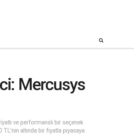
rici: Mercusys
fiyatlı ve performanslı bir seçenek
L'nin altında bir fiyatla piyasaya