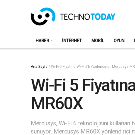
HABER
İNTERNET
MOBIL
OYUN
Ana Sayfa
/
Wi-Fi 5 Fiyatına Wi-Fi 6’lı Yönlendirici: Mercusys 
Wi-Fi 5 Fiyatına
MR60X
Mercusys, Wi-Fi 6 teknolojisini kullanan b
sunuyor. Mercusys MR60X yönlendirici mode