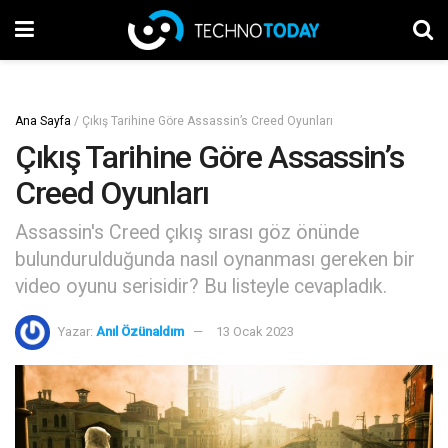
Ana Sayfa
/
Çıkış Tarihine Göre Assassin’s Creed Oyunları
Çıkış Tarihine Göre Assassin’s
Creed Oyunları
Assassin's Creed çıkış sırası göz önünde
bulundurulduğunda nasıl oynanması gereken bir
video oyunu serisidir? Bu listeyle cevapladık.
Yazar:
Anıl Özünaldım
13 Ocak 2023