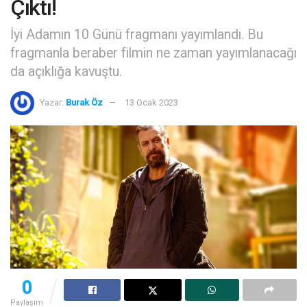
Çıktı!
İyi Adamın 10 Günü fragmanı yayımlandı. Bu
fragmanla beraber filmin ne zaman yayımlanacağı
da açıklığa kavuştu.
Yazar:
Burak Öz
13 Ocak 2023
0
Paylaşım