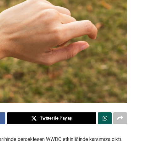
Twitter ile Paylaş
tarihinde gerçekleşen WWDC etkinliğinde karşımıza çıktı.