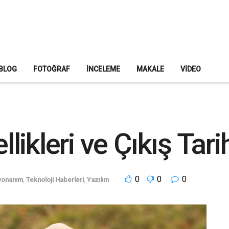
BLOG
FOTOĞRAF
İNCELEME
MAKALE
VIDEO
ikleri ve Çıkış Tari
0
0
0
Donanım
,
Teknoloji Haberleri
,
Yazılım