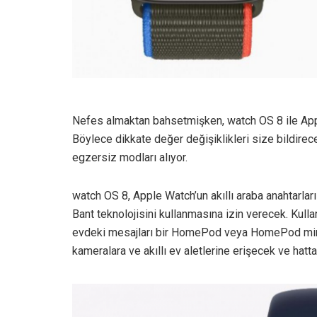
Nefes almaktan bahsetmişken, watch OS 8 ile App
Böylece dikkate değer değişiklikleri size bildirece
egzersiz modları alıyor.
watch OS 8, Apple Watch’un akıllı araba anahtarları 
Bant teknolojisini kullanmasına izin verecek. Kull
evdeki mesajları bir HomePod veya HomePod mini’y
kameralara ve akıllı ev aletlerine erişecek ve hat