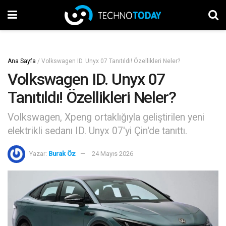
Ana Sayfa
/
Volkswagen ID. Unyx 07 Tanıtıldı! Özellikleri Neler?
Volkswagen ID. Unyx 07
Tanıtıldı! Özellikleri Neler?
Volkswagen, Xpeng ortaklığıyla geliştirilen yeni
elektrikli sedanı ID. Unyx 07'yi Çin'de tanıttı.
Yazar:
Burak Öz
24 Mayıs 2026