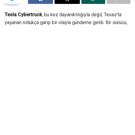
Paylaşım
Tesla Cybertruck
, bu kez dayanıklılığıyla değil, Texas’ta
yaşanan oldukça garip bir olayla gündeme geldi. Bir sürücü,
aracın
Wade Mode
özelliğini denemek için Cybertruck’ını
bilerek göle sürdü. Ancak macera beklendiği gibi bitmedi;
araç su alarak göl kenarında mahsur kaldı, sürücü ve yolcular
aracı terk etmek zorunda kaldı. Olayın ardından sürücü,
kapalı bir göl bölgesinde araç kullanmak ve su güvenliği
kurallarını ihlal etmek gibi suçlamalarla gözaltına alındı.
Tesla Cybertruck Wade Mode
Denemesi Sorun Yarattı
Olay, Texas’ın kuzeyindeki
Grapevine Lake
bölgesinde
yaşandı. Polis ekipleri, göle girip kısmen suya batan
Tesla
Cybertruck
için bölgeye çağrıldı. Aracın kurtarılması
sırasında Grapevine itfaiyesinin su kurtarma ekibi de destek