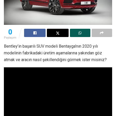
0
Paylaşım
Bentley’in başarılı SUV modeli Bentayga’nın 2020 yılı
modelinin fabrikadaki üretim aşamalarına yakından göz
atmak ve aracın nasıl şekillendiğini görmek ister misiniz?