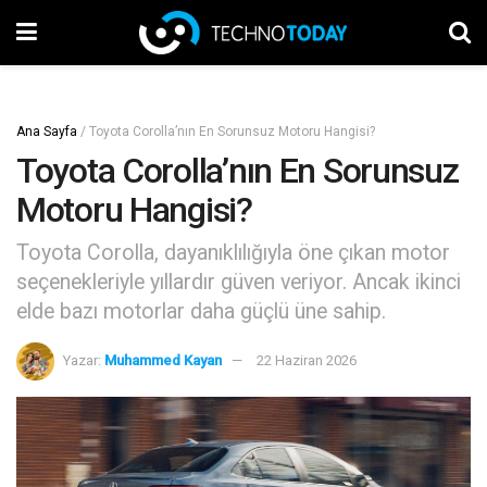
Ana Sayfa
/
Toyota Corolla’nın En Sorunsuz Motoru Hangisi?
Toyota Corolla’nın En Sorunsuz
Motoru Hangisi?
Toyota Corolla, dayanıklılığıyla öne çıkan motor
seçenekleriyle yıllardır güven veriyor. Ancak ikinci
elde bazı motorlar daha güçlü üne sahip.
Yazar:
Muhammed Kayan
22 Haziran 2026