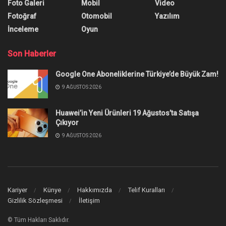
Foto Galeri
Mobil
Video
Fotoğraf
Otomobil
Yazılım
İnceleme
Oyun
Son Haberler
Google One Aboneliklerine Türkiye’de Büyük Zam!
9 AĞUSTOS 2026
Huawei’in Yeni Ürünleri 19 Ağustos’ta Satışa
Çıkıyor
9 AĞUSTOS 2026
Kariyer
Künye
Hakkımızda
Telif Kuralları
Gizlilik Sözleşmesi
İletişim
© Tüm Hakları Saklıdır.