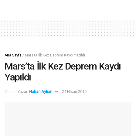
Ana Sayfa
/
Mars’ta İlk Kez Deprem Kaydı Yapıldı
Mars’ta İlk Kez Deprem Kaydı
Yapıldı
Yazar:
Hakan Ayhan
24 Nisan 2019