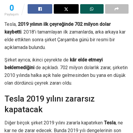
0
Paylaşım
Tesla,
2019 yılının ilk çeyreğinde 702 milyon dolar
kaybetti
. 2018’i tamamlayan ilk zamanlarda, arka arkaya kar
elde ettikten sonra şirket Çarşamba günü bir resmi bir
açıklamada bulundu.
Şirket ayrıca; ikinci çeyrekte de
kâr elde etmeyi
beklemediğini
de açıkladı. 702 milyon dolarlık zarar, şirketin
2010 yılında halka açık hale gelmesinden bu yana en düşük
olan dördüncü çeyrek zararı oldu.
Tesla 2019 yılını zararsız
kapatacak
Diğer birçok şirket 2019 yılını zararla kapatırken
Tesla
, ne
kar ne de zarar edecek. Bunda 2019 yılı dengelerinin son