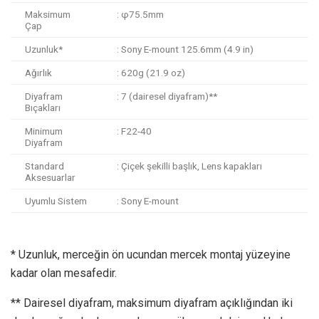
Maksimum
: φ75.5mm
Çap
Uzunluk*
: Sony E-mount 125.6mm (4.9 in)
Ağırlık
: 620g (21.9 oz)
Diyafram
: 7 (dairesel diyafram)**
Bıçakları
Minimum
: F22-40
Diyafram
Standard
: Çiçek şekilli başlık, Lens kapakları
Aksesuarlar
Uyumlu Sistem
: Sony E-mount
* Uzunluk, merceğin ön ucundan mercek montaj yüzeyine
kadar olan mesafedir.
** Dairesel diyafram, maksimum diyafram açıklığından iki