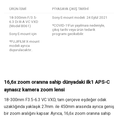
ÜRÜN İSMİ
PİYASAYA ÇIKIŞ TARİHİ
18-300mm F/3.5-
Sony E-mount modeli: 24 Eylül 2021
6.3 Di III-A VC VXD
*COVID-19’un yayılması nedeniyle,
(Model B061)
çıkış tarihi veya ürün tedarik
Sony E-mount için
programı gecikebilir.
*FUJIFILM X-mount
modeli ayrıca
duyurulacaktır..
16,6x zoom oranına sahip dünyadaki ilk1 APS-C
aynasız kamera zoom lensi
18-300mm F3.5-6.3 VC VXD, tam çerçeve eşdeğer odak
uzaklığında yaklaşık 27mm. ile 450mm arasında ayrıca geniş
bir zoom aralığını kapsar. Ayrıca, 16,6x zoom oranına sahip