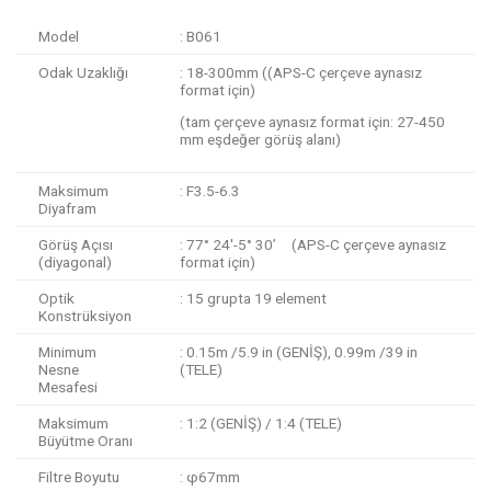
Model
:
B061
Odak Uzaklığı
:
18-300mm
((APS-C çerçeve aynasız
format için)
(tam çerçeve aynasız format için: 27-450
mm eşdeğer görüş alanı)
Maksimum
:
F3.5-6.3
Diyafram
Görüş Açısı
: 77° 24′-5° 30’ (APS-C çerçeve aynasız
(diyagonal)
format için)
Optik
: 15 grupta 19 element
Konstrüksiyon
Minimum
: 0.15m /5.9 in (GENİŞ), 0.99m /39 in
Nesne
(TELE)
Mesafesi
Maksimum
: 1:2 (GENİŞ) / 1:4 (TELE)
Büyütme Oranı
Filtre Boyutu
: φ67mm