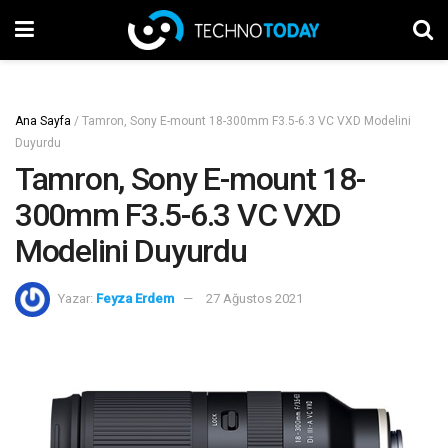
Ana Sayfa
/
Tamron, Sony E-mount 18-300mm F3.5-6.3 VC VXD Modelini
Duyurdu
Tamron, Sony E-mount 18-
300mm F3.5-6.3 VC VXD
Modelini Duyurdu
Yazar:
Feyza Erdem
27 Ağustos 2021