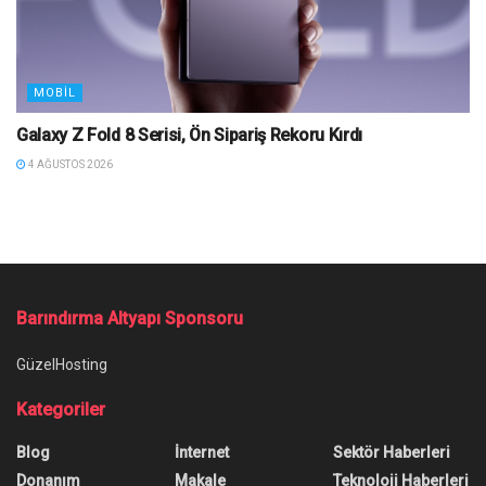
MOBIL
Galaxy Z Fold 8 Serisi, Ön Sipariş Rekoru Kırdı
4 AĞUSTOS 2026
Barındırma Altyapı Sponsoru
GüzelHosting
Kategoriler
Blog
İnternet
Sektör Haberleri
Donanım
Makale
Teknoloji Haberleri