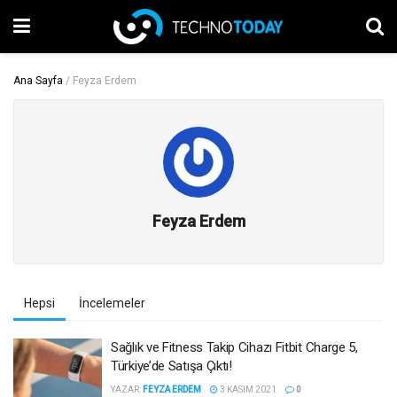
Ana Sayfa
/
Feyza Erdem
Feyza Erdem
Hepsi
İncelemeler
Sağlık ve Fitness Takip Cihazı Fitbit Charge 5,
Türkiye’de Satışa Çıktı!
YAZAR:
FEYZA ERDEM
3 KASIM 2021
0