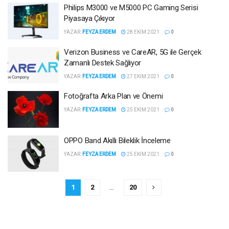
Philips M3000 ve M5000 PC Gaming Serisi
Piyasaya Çıkıyor
YAZAR:
FEYZA ERDEM
28 EKIM 2021
0
Verizon Business ve CareAR, 5G ile Gerçek
Zamanlı Destek Sağlıyor
YAZAR:
FEYZA ERDEM
27 EKIM 2021
0
Fotoğrafta Arka Plan ve Önemi
YAZAR:
FEYZA ERDEM
25 EKIM 2021
0
OPPO Band Akıllı Bileklik İnceleme
YAZAR:
FEYZA ERDEM
25 EKIM 2021
0
1
2
…
20