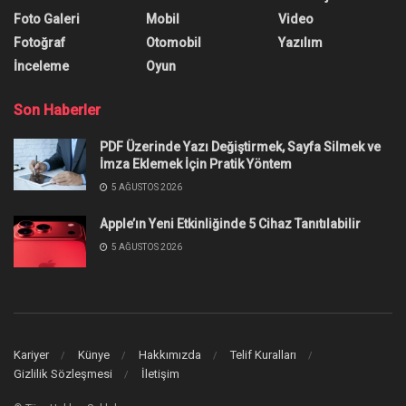
Foto Galeri
Mobil
Video
Fotoğraf
Otomobil
Yazılım
İnceleme
Oyun
Son Haberler
PDF Üzerinde Yazı Değiştirmek, Sayfa Silmek ve
İmza Eklemek İçin Pratik Yöntem
5 AĞUSTOS 2026
Apple’ın Yeni Etkinliğinde 5 Cihaz Tanıtılabilir
5 AĞUSTOS 2026
Kariyer
Künye
Hakkımızda
Telif Kuralları
Gizlilik Sözleşmesi
İletişim