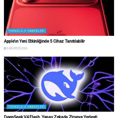
TEKNOLOJI HABERLERI
Apple’ın Yeni Etkinliğinde 5 Cihaz Tanıtılabilir
5 AĞUSTOS 2026
TEKNOLOJI HABERLERI
DeepSeek V4 Flash, Yapay Zekada Zirveye Yerleşti