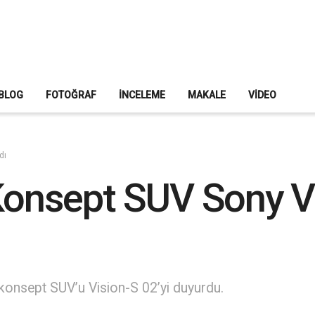
BLOG
FOTOĞRAF
İNCELEME
MAKALE
VIDEO
dı
 Konsept SUV Sony V
konsept SUV’u Vision-S 02’yi duyurdu.