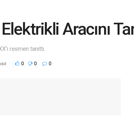
lektrikli Aracını Tan
'i resmen tanıttı.
0
0
0
bil