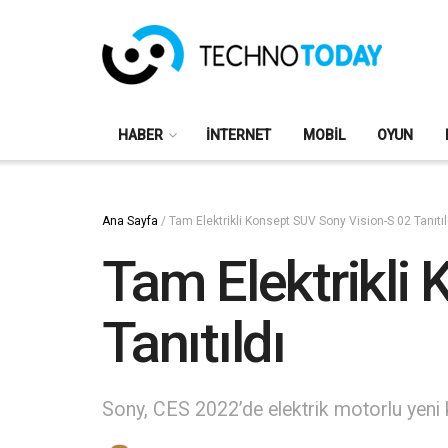
HABER
İNTERNET
MOBIL
OYUN
Ana Sayfa
/
Tam Elektrikli Konsept SUV Sony Vision-S 02 Tanıtıl
Tam Elektrikli
Tanıtıldı
Sony, CES 2022’de elektrik motorlu yeni 