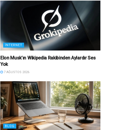
İNTERNET
Elon Musk’ın Wikipedia Rakibinden Aylardır Ses
Yok
7 AĞUSTOS 2026
BLOG