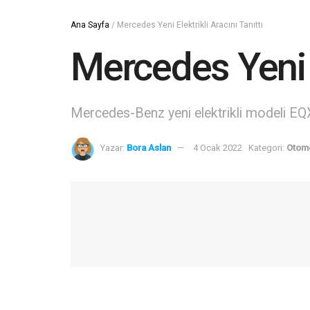
Ana Sayfa
/
Mercedes Yeni Elektrikli Aracını Tanıttı
Mercedes Yeni E
Mercedes-Benz yeni elektrikli modeli EQXX
Yazar:
Bora Aslan
4 Ocak 2022
Kategori:
Otomo