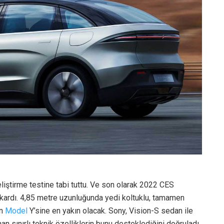
eliştirme testine tabi tuttu. Ve son olarak 2022 CES
 çıkardı. 4,85 metre uzunluğunda yedi koltuklu, tamamen
ın
Model
Y’sine en yakın olacak. Sony, Vision-S sedan ile
n sınırlı teknik özelliklerin bunu desteklediğini doğruladı.