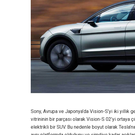
Sony, Avrupa ve Japonya’da Vision-S’yi iki yıllık g
vitrininin bir parçası olarak Vision-S 02’yi ortaya
elektrikli bir SUV. Bu nedenle boyut olarak Tesla’n
aynı platformda olduğunu ve şimdiye kadar açıklana