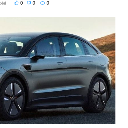
0
0
0
bil