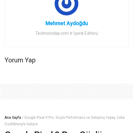
Mehmet Aydoğdu
Technotoday.com.tr İçerik Editörü
Yorum Yap
Ana Sayfa
/
Google Pixel 9 Pro: Güçlü Performans ve Gelişmiş Yapay Zeka
Özellikleriyle Geliyor