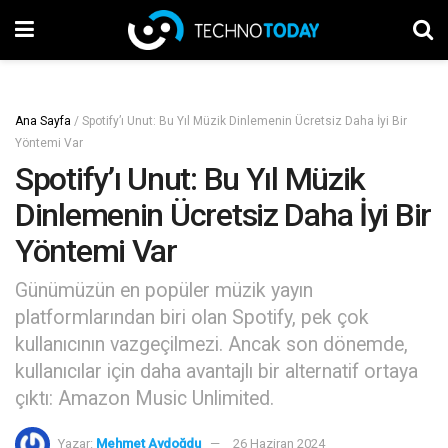
Ana Sayfa
/
Spotify’ı Unut: Bu Yıl Müzik Dinlemenin Ücretsiz Daha İyi Bir
Yöntemi Var
Spotify’ı Unut: Bu Yıl Müzik
Dinlemenin Ücretsiz Daha İyi Bir
Yöntemi Var
Günümüzün en popüler müzik yayın
platformlarından biri olan Spotify, pek çok
kullanıcının vazgeçilmezi. Ancak son dönemde,
kullanıcılar için daha avantajlı bir alternatif ortaya
çıktı: Amazon Music Unlimited.
Yazar:
Mehmet Aydoğdu
26 Haziran 2024