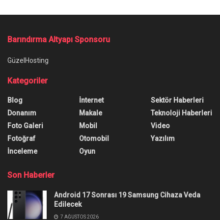
Barındırma Altyapı Sponsoru
GüzelHosting
Kategoriler
Blog
İnternet
Sektör Haberleri
Donanım
Makale
Teknoloji Haberleri
Foto Galeri
Mobil
Video
Fotoğraf
Otomobil
Yazılım
İnceleme
Oyun
Son Haberler
Android 17 Sonrası 19 Samsung Cihaza Veda
Edilecek
7 AĞUSTOS 2026