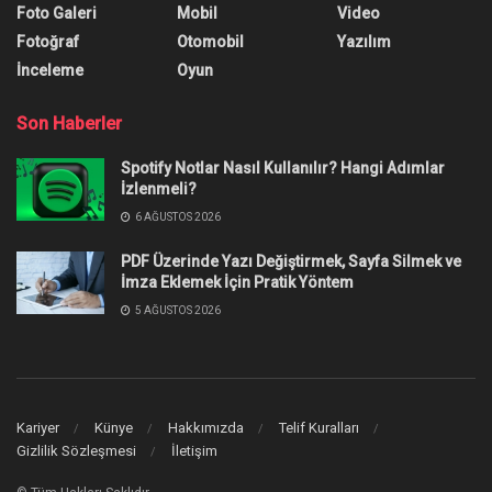
Foto Galeri
Mobil
Video
Fotoğraf
Otomobil
Yazılım
İnceleme
Oyun
Son Haberler
Spotify Notlar Nasıl Kullanılır? Hangi Adımlar
İzlenmeli?
6 AĞUSTOS 2026
PDF Üzerinde Yazı Değiştirmek, Sayfa Silmek ve
İmza Eklemek İçin Pratik Yöntem
5 AĞUSTOS 2026
Kariyer
Künye
Hakkımızda
Telif Kuralları
Gizlilik Sözleşmesi
İletişim