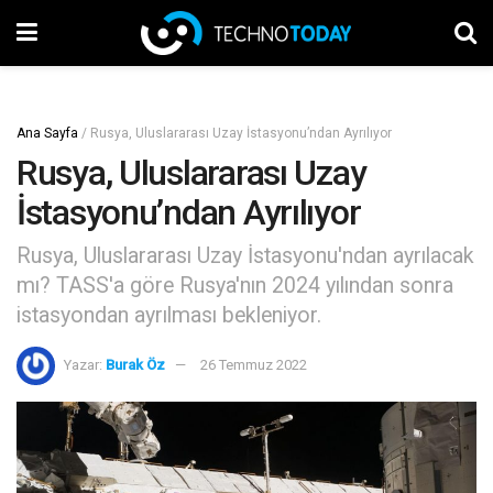
Ana Sayfa
/
Rusya, Uluslararası Uzay İstasyonu’ndan Ayrılıyor
Rusya, Uluslararası Uzay
İstasyonu’ndan Ayrılıyor
Rusya, Uluslararası Uzay İstasyonu'ndan ayrılacak
mı? TASS'a göre Rusya'nın 2024 yılından sonra
istasyondan ayrılması bekleniyor.
Yazar:
Burak Öz
26 Temmuz 2022