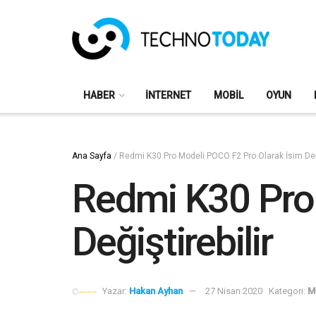
HABER
İNTERNET
MOBIL
OYUN
Ana Sayfa
/
Redmi K30 Pro Modeli POCO F2 Pro Olarak İsim Deği
Redmi K30 Pro
Değiştirebilir
Yazar:
Hakan Ayhan
27 Nisan 2020
Kategori:
M