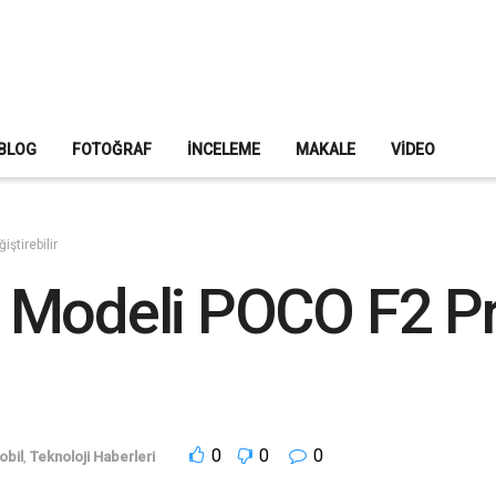
BLOG
FOTOĞRAF
İNCELEME
MAKALE
VIDEO
ştirebilir
 Modeli POCO F2 Pr
0
0
0
obil
,
Teknoloji Haberleri