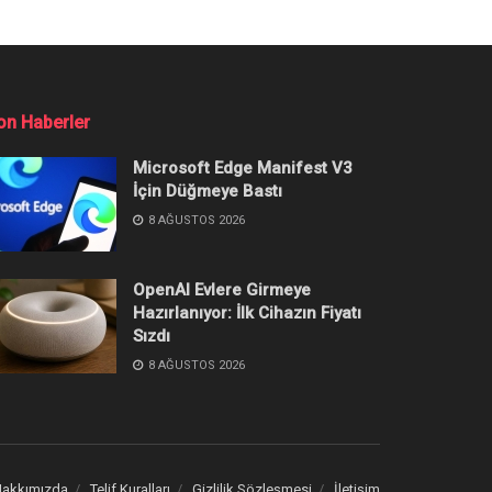
on Haberler
Microsoft Edge Manifest V3
İçin Düğmeye Bastı
8 AĞUSTOS 2026
OpenAI Evlere Girmeye
Hazırlanıyor: İlk Cihazın Fiyatı
Sızdı
8 AĞUSTOS 2026
akkımızda
Telif Kuralları
Gizlilik Sözleşmesi
İletişim