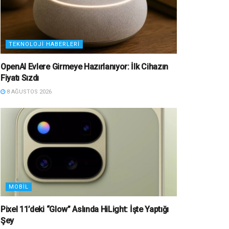
TEKNOLOJI HABERLERI
OpenAI Evlere Girmeye Hazırlanıyor: İlk Cihazın
Fiyatı Sızdı
8 AĞUSTOS 2026
MOBIL
Pixel 11’deki “Glow” Aslında HiLight: İşte Yaptığı
Şey