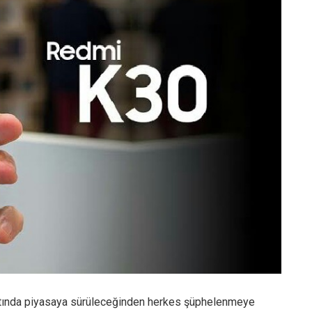
tında piyasaya sürüleceğinden herkes şüphelenmeye