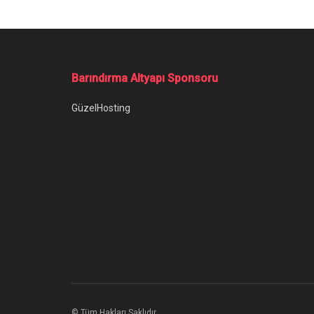
Barındırma Altyapı Sponsoru
GüzelHosting
© Tüm Hakları Saklıdır.