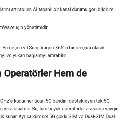
arını artırabilen AI tabanlı bir kanal durumu geri bildirimi
mmWave ışın yönetimidir.
lir. Bu geçen yıl Snapdragon X65’in bir parçası olarak
ı ve yukarı bağlantıyı artırabilir.
 Operatörler Hem de
z’e kadar her ticari 5G bandını destekleyen tek 5G
rarlanabilir. Bu, tüm büyük operatörler arasında yaygın
lik sunar. Ayrıca küresel 5G çoklu SIM ve Dual-SIM Dual