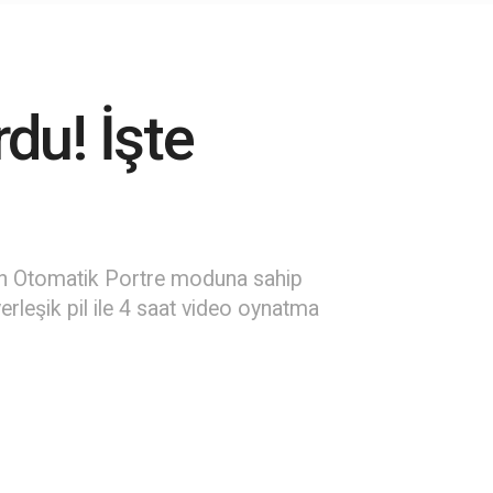
du! İşte
çin Otomatik Portre moduna sahip
rleşik pil ile 4 saat video oynatma