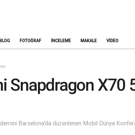
BLOG
FOTOĞRAF
İNCELEME
MAKALE
VIDEO
ttı
i Snapdragon X70 
mini Barselona'da düzenlenen Mobil Dünya Konfera