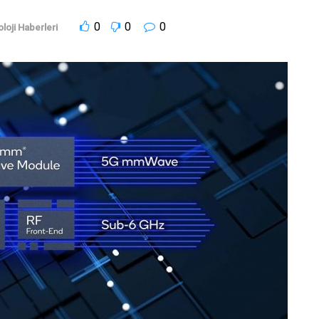
0
0
0
loji Haberleri