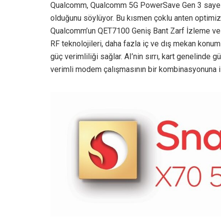
Qualcomm, Qualcomm 5G PowerSave Gen 3 sayesind
olduğunu söylüyor. Bu kısmen çoklu anten optimiza
Qualcomm’un QET7100 Geniş Bant Zarf İzleme ve AI
RF teknolojileri, daha fazla iç ve dış mekan konuml
güç verimliliği sağlar. AI’nin sırrı, kart genelind
verimli modem çalışmasının bir kombinasyonuna iz