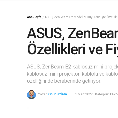
Ana Sayfa
/
ASUS, ZenBeam E2 Modelini Duyurdu! İşte Özellikler
ASUS, ZenBeam
Özellikleri ve Fi
ASUS, ZenBeam E2 kablosuz mini projeksi
kablosuz mini projektör, kablolu ve kablo
özelliğini de beraberinde getiriyor.
Yazar:
Onur Erdem
1 Mart 2022
Kategori:
Tekno