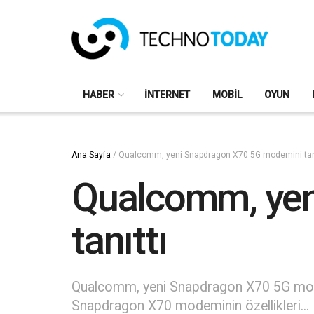
HABER
İNTERNET
MOBIL
OYUN
Ana Sayfa
/
Qualcomm, yeni Snapdragon X70 5G modemini tanı
Qualcomm, yen
tanıttı
Qualcomm, yeni Snapdragon X70 5G mode
Snapdragon X70 modeminin özellikleri...