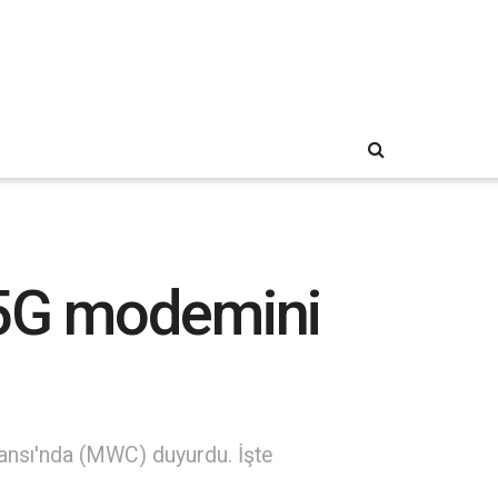
5G modemini
nsı'nda (MWC) duyurdu. İşte