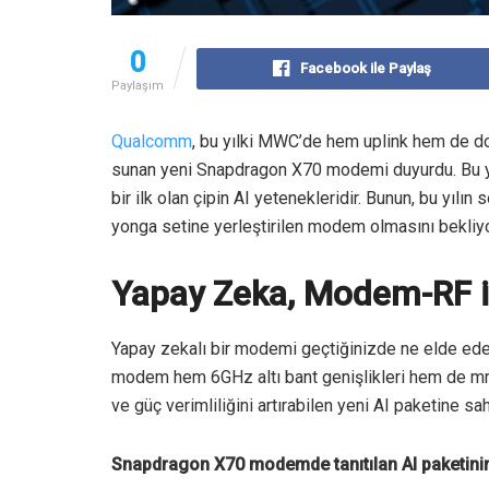
0
Facebook ile Paylaş
Paylaşım
Qualcomm
, bu yılki MWC’de hem uplink hem de dow
sunan yeni Snapdragon X70 modemi duyurdu. Bu y
bir ilk olan çipin AI yetenekleridir. Bunun, bu yı
yonga setine yerleştirilen modem olmasını bekliy
Yapay Zeka, Modem-RF i
Yapay zekalı bir modemi geçtiğinizde ne elde e
modem hem 6GHz altı bant genişlikleri hem de mmW
ve güç verimliliğini artırabilen yeni AI paketine sahi
Snapdragon X70 modemde tanıtılan AI paketinin 