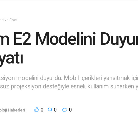
i ve Fiyatı
 E2 Modelini Duyur
yatı
yon modelini duyurdu. Mobil içerikleri yansıtmak i
suz projeksiyon desteğiyle esnek kullanım sunarken ye
0
0
0
loji Haberleri