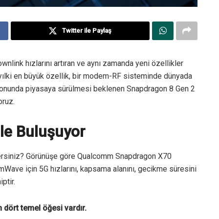
Twitter ile Paylaş
nlink hızlarını artıran ve aynı zamanda yeni özellikler
ılki en büyük özellik, bir modem-RF sisteminde dünyada
lın sonunda piyasaya sürülmesi beklenen Snapdragon 8 Gen 2
oruz.
le Buluşuyor
dersiniz? Görünüşe göre Qualcomm Snapdragon X70
ave için 5G hızlarını, kapsama alanını, gecikme süresini
ptir.
dört temel öğesi vardır.