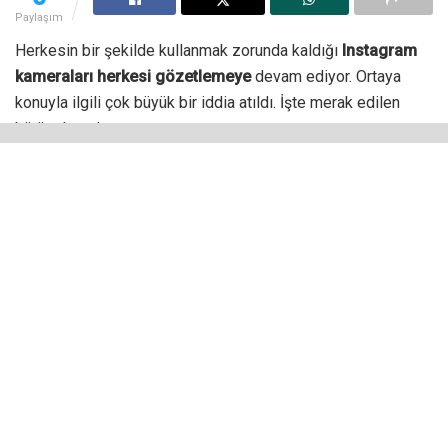
Paylaşım
Herkesin bir şekilde kullanmak zorunda kaldığı
Instagram
kameraları herkesi gözetlemeye
devam ediyor. Ortaya
konuyla ilgili çok büyük bir iddia atıldı. İşte merak edilen
bütün detaylar.
Amerika Birleşik Devletleri’nde yaşanan bir olay herşeyi
bütün çıplaklığı ile birlikte ortaya koydu.
Brittany Conditi
isimli bir kullanıcı, Instagram platformunun kendisini sürekli
olarak izlediğini ve bundan kurtulmanın çok zor olduğunu
söyledi. Ancak ona göre asıl problem uygulamanın izin
almadan böyle işler yapabilmesi.
Instagram kameraları büyük veri
akışı sağlıyor
ABD’de açılan davada Facebook ile ilgili; kullanıcıları