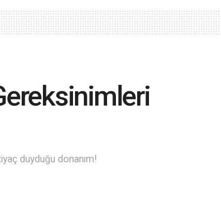
Gereksinimleri
htiyaç duyduğu donanım!