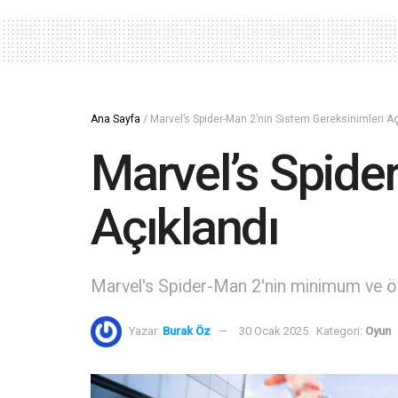
Ana Sayfa
/
Marvel’s Spider-Man 2’nin Sistem Gereksinimleri Aç
Marvel’s Spide
Açıklandı
Marvel's Spider-Man 2'nin minimum ve öne
Yazar:
Burak Öz
30 Ocak 2025
Kategori:
Oyun