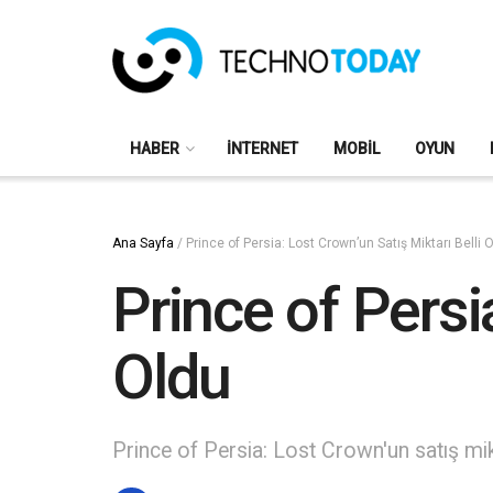
HABER
İNTERNET
MOBIL
OYUN
Ana Sayfa
/
Prince of Persia: Lost Crown’un Satış Miktarı Belli 
Prince of Persi
Oldu
Prince of Persia: Lost Crown'un satış mikt