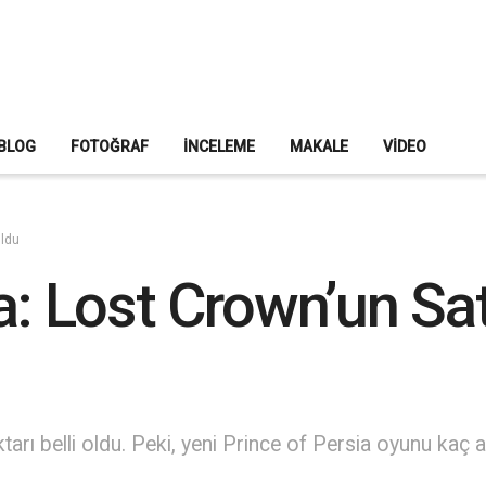
BLOG
FOTOĞRAF
İNCELEME
MAKALE
VIDEO
Oldu
a: Lost Crown’un Satı
arı belli oldu. Peki, yeni Prince of Persia oyunu kaç ad