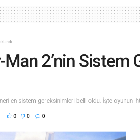
ıklandı
r-Man 2’nin Sistem 
rilen sistem gereksinimleri belli oldu. İşte oyunun i
0
0
0