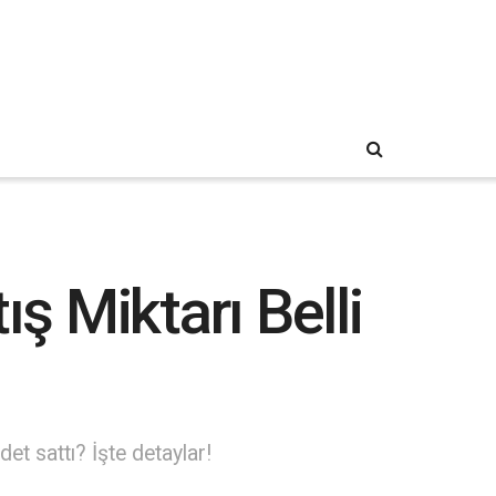
ş Miktarı Belli
et sattı? İşte detaylar!