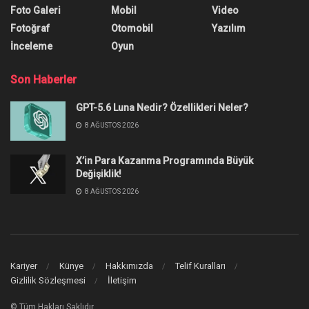
Foto Galeri
Mobil
Video
Fotoğraf
Otomobil
Yazılım
İnceleme
Oyun
Son Haberler
GPT-5.6 Luna Nedir? Özellikleri Neler?
8 AĞUSTOS 2026
X’in Para Kazanma Programında Büyük
Değişiklik!
8 AĞUSTOS 2026
Kariyer
Künye
Hakkımızda
Telif Kuralları
Gizlilik Sözleşmesi
İletişim
© Tüm Hakları Saklıdır.