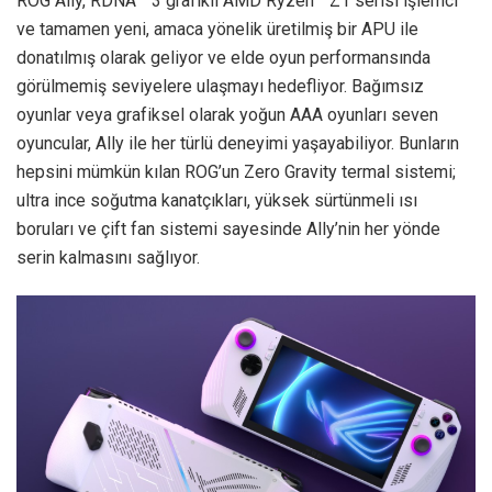
ROG Ally, RDNA™ 3 grafikli AMD Ryzen™ Z1 serisi işlemci
ve tamamen yeni, amaca yönelik üretilmiş bir APU ile
donatılmış olarak geliyor ve elde oyun performansında
görülmemiş seviyelere ulaşmayı hedefliyor. Bağımsız
oyunlar veya grafiksel olarak yoğun AAA oyunları seven
oyuncular, Ally ile her türlü deneyimi yaşayabiliyor. Bunların
hepsini mümkün kılan ROG’un Zero Gravity termal sistemi;
ultra ince soğutma kanatçıkları, yüksek sürtünmeli ısı
boruları ve çift fan sistemi sayesinde Ally’nin her yönde
serin kalmasını sağlıyor.