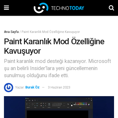
Ana Sayfa
/
Paint Karanlık Mod Özelliğine Kavuşuyor
Paint Karanlık Mod Özelliğine
Kavuşuyor
Paint karanlık mod desteği kazanıyor. Microsoft
şu an belirli Insider'lara yeni güncellemenin
sunulmuş olduğunu ifade etti.
Yazar:
Burak Öz
3 Haziran 2023