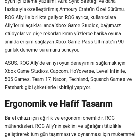
oyun içi izleme yazılımı, Aura Sync desteği ve daha
fazlasıyla özelleştirilmiş Armoury Crate’in Özel Sürümü,
ROG Ally ile birlikte geliyor. ROG ayrıca, kullanıcılara
Ally’lerini açtıkları anda Xbox Game Studios, bağımsız
stüdyolar ve gişe rekorları kıran yüzlerce harika oyuna
anında erişim sağlayan Xbox Game Pass Ultimate’ın 90
günlük deneme sürümünü sunuyor.
ASUS, ROG Ally’de en iyi oyun deneyimini sağlamak için
Xbox Game Studios, Capcom, HoYoverse, Level Infinite,
505 Games, Team 17, Nacon, Techland, Squanch Games ve
Fatshark gibi şirketlerle işbirliği yapıyor.
Ergonomik ve Hafif Tasarım
Bir el cihazı için ağırlık ve ergonomi önemlidir. ROG
mühendisleri, ROG Ally’nin şeklini ve ağırlığını titizlikle
geliştirerek tüm gün taşınması ve oynanması için mükemmel