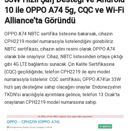
10 ile OPPO A74 5g, CQC ve Wi-Fi
Alliance’ta Göründü
OPPO A74 NBTC sertifika listesine bakarsak, cihazın
CPH2219 model numarasıyla listelendiğini görebiliriz.
NBTC sertifikası, cihazın adını resmi olarak OPPO A74
olarak bile onaylıyor. Cihaz, NBTC listesinden ortaya çıktığı
gibi 4G LTE bağlantısı sunacak. Çin Kalite Sertifikasına
(CQC) geçildiğinde, telefon CPH2219 ile aynı model
numarasıyla listelenir. CQC sertifikası, OPPO A74’ün 33W
hızlı şarj desteğine sahip olacağını onaylar. Endonezya’nın
TKDN’si aracılığıyla ayrıntılara gelince, telefon 13 Ocak’ta
onaylanan CPH2219 model numarasına sahip.