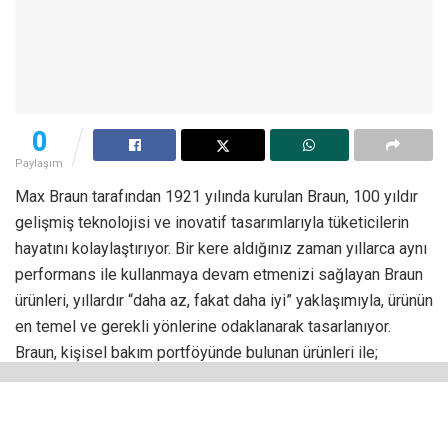
0
Paylaşım
Max Braun tarafından 1921 yılında kurulan Braun, 100 yıldır
gelişmiş teknolojisi ve inovatif tasarımlarıyla tüketicilerin
hayatını kolaylaştırıyor. Bir kere aldığınız zaman yıllarca aynı
performans ile kullanmaya devam etmenizi sağlayan Braun
ürünleri, yıllardır “daha az, fakat daha iyi” yaklaşımıyla, ürünün
en temel ve gerekli yönlerine odaklanarak tasarlanıyor.
Braun, kişisel bakım portföyünde bulunan ürünleri ile;
kadınlara aradıkları uzun süre etkili ve konforlu epilasyon
deneyiminin yanı sıra kusursuz bir cilt bakımı sunarken,
erkeklere de kusursuz bir tıraş deneyimi sağlıyor ve