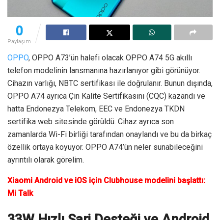
0
Paylaşım
OPPO
, OPPO A73’ün halefi olacak OPPO A74 5G akıllı
telefon modelinin lansmanına hazırlanıyor gibi görünüyor.
Cihazın varlığı, NBTC sertifikası ile doğrulanır. Bunun dışında,
OPPO A74 ayrıca Çin Kalite Sertifikasını (CQC) kazandı ve
hatta Endonezya Telekom, EEC ve Endonezya TKDN
sertifika web sitesinde görüldü. Cihaz ayrıca son
zamanlarda Wi-Fi birliği tarafından onaylandı ve bu da birkaç
özellik ortaya koyuyor. OPPO A74’ün neler sunabileceğini
ayrıntılı olarak görelim.
Xiaomi Android ve iOS için Clubhouse modelini başlattı:
Mi Talk
33W Hızlı Şarj Desteği ve Android