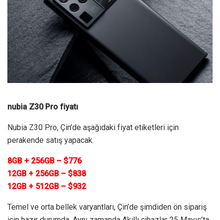
nubia Z30 Pro fiyatı
Nubia Z30 Pro, Çin’de aşağıdaki fiyat etiketleri için
perakende satış yapacak.
8GB + 256GB – $776
12GB + 256GB – $838
12GB + 512GB – $932
Temel ve orta bellek varyantları, Çin’de şimdiden ön sipariş
için hazır durumda. Aynı zamanda Akıllı cihazlar 25 Mayıs’ta