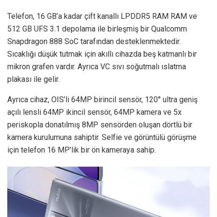
Telefon, 16 GB’a kadar çift kanallı LPDDR5 RAM RAM ve
512 GB UFS 3.1 depolama ile birleşmiş bir Qualcomm
Snapdragon 888 SoC tarafından desteklenmektedir.
Sıcaklığı düşük tutmak için akıllı cihazda beş katmanlı bir
mikron grafen vardır. Ayrıca VC sıvı soğutmalı ıslatma
plakası ile gelir.
Ayrıca cihaz, OIS’li 64MP birincil sensör, 120° ultra geniş
açılı lensli 64MP ikincil sensör, 64MP kamera ve 5x
periskopla donatılmış 8MP sensörden oluşan dörtlü bir
kamera kurulumuna sahiptir. Selfie ve görüntülü görüşme
için telefon 16 MP’lik bir ön kameraya sahip.