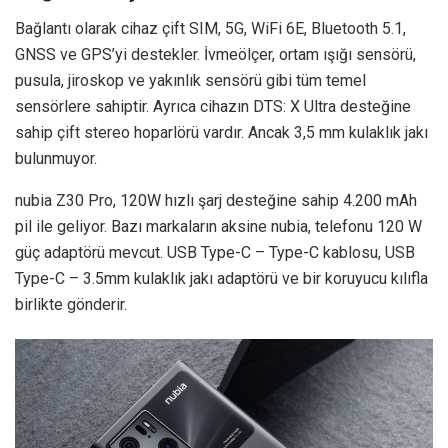
Bağlantı olarak cihaz çift SIM, 5G, WiFi 6E, Bluetooth 5.1,
GNSS ve GPS’yi destekler. İvmeölçer, ortam ışığı sensörü,
pusula, jiroskop ve yakınlık sensörü gibi tüm temel
sensörlere sahiptir. Ayrıca cihazın DTS: X Ultra desteğine
sahip çift stereo hoparlörü vardır. Ancak 3,5 mm kulaklık jakı
bulunmuyor.
nubia Z30 Pro, 120W hızlı şarj desteğine sahip 4.200 mAh
pil ile geliyor. Bazı markaların aksine nubia, telefonu 120 W
güç adaptörü mevcut. USB Type-C – Type-C kablosu, USB
Type-C – 3.5mm kulaklık jakı adaptörü ve bir koruyucu kılıfla
birlikte gönderir.