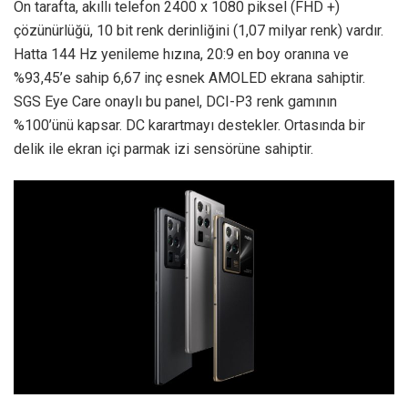
Ön tarafta, akıllı telefon 2400 x 1080 piksel (FHD +)
çözünürlüğü, 10 bit renk derinliğini (1,07 milyar renk) vardır.
Hatta 144 Hz yenileme hızına, 20:9 en boy oranına ve
%93,45’e sahip 6,67 inç esnek AMOLED ekrana sahiptir.
SGS Eye Care onaylı bu panel, DCI-P3 renk gamının
%100’ünü kapsar. DC karartmayı destekler. Ortasında bir
delik ile ekran içi parmak izi sensörüne sahiptir.