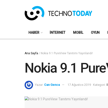
HABER
İNTERNET
MOBIL
OYUN
Ana Sayfa
/
Nokia 9.1 PureView Tanıtımı Yayınlandı!
Nokia 9.1 Pure
Yazar:
Can Genca
17 Ağustos 2019
Kategori:
B