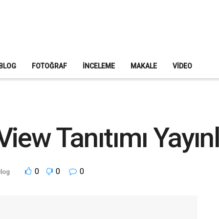
BLOG
FOTOĞRAF
İNCELEME
MAKALE
VIDEO
View Tanıtımı Yayınl
0
0
0
log