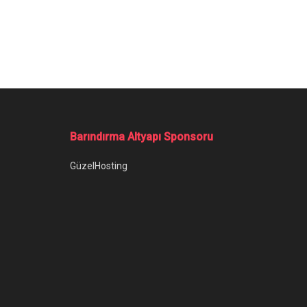
Barındırma Altyapı Sponsoru
GüzelHosting