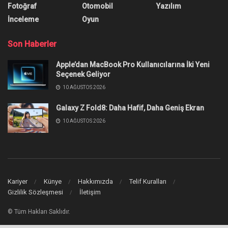
0
Paylaşım
Katlanabilir ekranlı telefon sektörüne yenilenen Razr
modeliyle merhaba diyen Motorola firmasının, bu şık
tasarımlı cihazları nasıl test ettiğine dair bir video ortaya