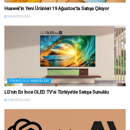
Huawei’in Yeni Ürünleri 19 Ağustos’ta Satışa Çıkıyor
9 AĞUSTOS 2026
TEKNOLOJI HABERLERI
LG’nin En İnce OLED TV’si Türkiye’de Satışa Sunuldu
9 AĞUSTOS 2026