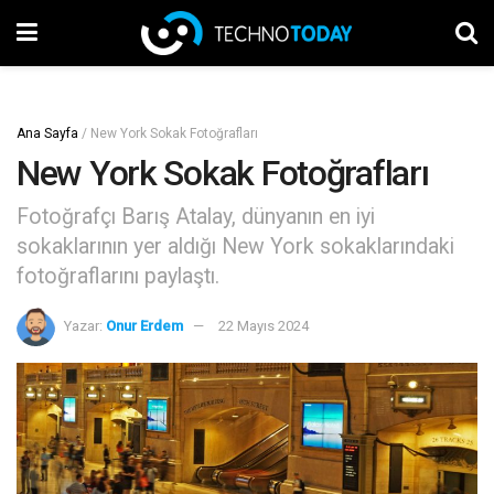
Ana Sayfa
/
New York Sokak Fotoğrafları
New York Sokak Fotoğrafları
Fotoğrafçı Barış Atalay, dünyanın en iyi
sokaklarının yer aldığı New York sokaklarındaki
fotoğraflarını paylaştı.
Yazar:
Onur Erdem
22 Mayıs 2024