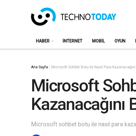
HABER
İNTERNET
MOBIL
OYUN
Ana Sayfa
/
Microsoft Sohbet Botu ile Nasıl Para Kazanacağını
Microsoft Sohbe
Kazanacağını 
Microsoft sohbet botu ile nasıl para kaza