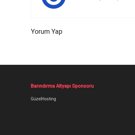
Yorum Yap
Ana Sayfa
/
Xiaomi Pad 6 Serisi Özellikleri
Xiaomi Pad 6 Se