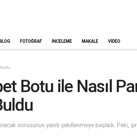
BLOG
FOTOĞRAF
İNCELEME
MAKALE
VIDEO
 Buldu
t Botu ile Nasıl Pa
Buldu
nacak sorusunun yanıtı şekillenmeye başladı. Peki, şir