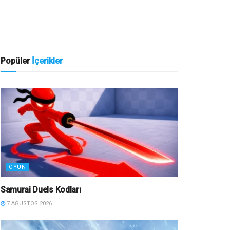
Popüler
İçerikler
OYUN
Samurai Duels Kodları
7 AĞUSTOS 2026