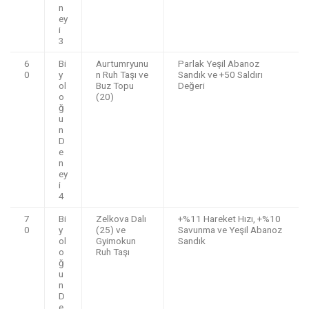
n
ey
i
3
6
Bi
Aurtumryunu
Parlak Yeşil Abanoz
0
y
n Ruh Taşı ve
Sandık ve +50 Saldırı
ol
Buz Topu
Değeri
o
(20)
ğ
u
n
D
e
n
ey
i
4
7
Bi
Zelkova Dalı
+%11 Hareket Hızı, +%10
0
y
(25) ve
Savunma ve Yeşil Abanoz
ol
Gyimokun
Sandık
o
Ruh Taşı
ğ
u
n
D
e