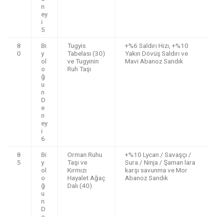
n
ey
i
5
8
Bi
Tugyis
+%6 Saldırı Hızı, +%10
0
y
Tabelası (30)
Yakın Dövüş Saldırı ve
ol
ve Tugyinin
Mavi Abanoz Sandık
o
Ruh Taşı
ğ
u
n
D
e
n
ey
i
6
8
Bi
Orman Ruhu
+%10 Lycan / Savaşçı /
5
y
Taşı ve
Sura / Ninja / Şaman lara
ol
Kırmızı
karşı savunma ve Mor
o
Hayalet Ağaç
Abanoz Sandık
ğ
Dalı (40)
u
n
D
e