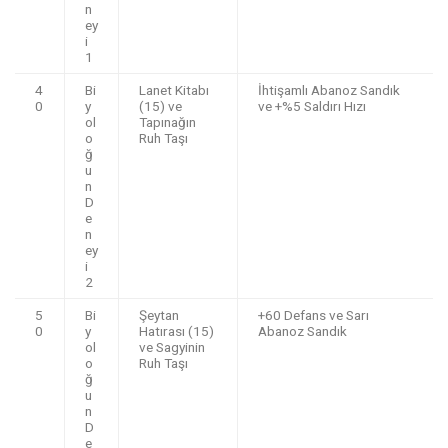
n
ey
i
1
4
Bi
Lanet Kitabı
İhtişamlı Abanoz Sandık
0
y
(15) ve
ve +%5 Saldırı Hızı
ol
Tapınağın
o
Ruh Taşı
ğ
u
n
D
e
n
ey
i
2
5
Bi
Şeytan
+60 Defans ve Sarı
0
y
Hatırası (15)
Abanoz Sandık
ol
ve Sagyinin
o
Ruh Taşı
ğ
u
n
D
e