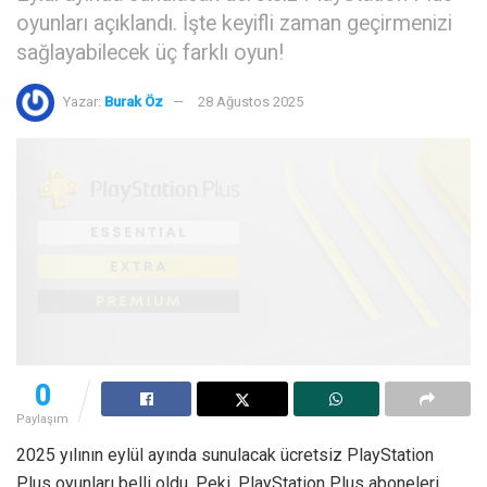
oyunları açıklandı. İşte keyifli zaman geçirmenizi
sağlayabilecek üç farklı oyun!
Yazar:
Burak Öz
28 Ağustos 2025
0
Paylaşım
2025 yılının eylül ayında sunulacak ücretsiz PlayStation
Plus oyunları belli oldu. Peki, PlayStation Plus aboneleri,