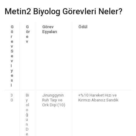
Metin2 Biyolog Görevleri Neler?
G
G
Görev
Ödül
ö
ör
Eşyaları
r
e
e
v
v
S
e
v
i
y
e
s
i
3
Bi
Jinunggynin
+%10 Hareket Hızı ve
0
y
Ruh Taşı ve
Kırmızı Abanoz Sandık
ol
Ork Dişi (10)
o
ğ
u
n
D
e