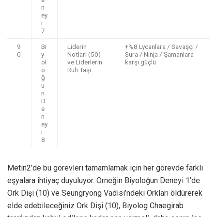
n
ey
i
7
9
Bi
Liderin
+%8 Lycanlara / Savaşçı /
0
y
Notları (50)
Sura / Ninja / Şamanlara
ol
ve Liderlerin
karşı güçlü
o
Ruh Taşı
ğ
u
n
D
e
n
ey
i
8
Metin2’de bu görevleri tamamlamak için her görevde farklı
eşyalara ihtiyaç duyuluyor. Örneğin Biyoloğun Deneyi 1’de
Ork Dişi (10) ve Seungryong Vadisi’ndeki Orkları öldürerek
elde edebileceğiniz Ork Dişi (10), Biyolog Chaegirab