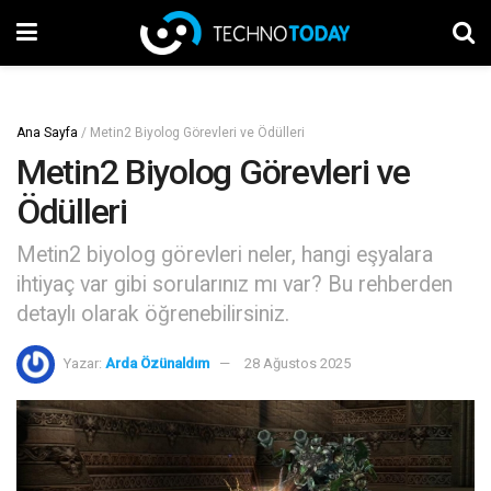
Ana Sayfa
/
Metin2 Biyolog Görevleri ve Ödülleri
Metin2 Biyolog Görevleri ve
Ödülleri
Metin2 biyolog görevleri neler, hangi eşyalara
ihtiyaç var gibi sorularınız mı var? Bu rehberden
detaylı olarak öğrenebilirsiniz.
Yazar:
Arda Özünaldım
28 Ağustos 2025