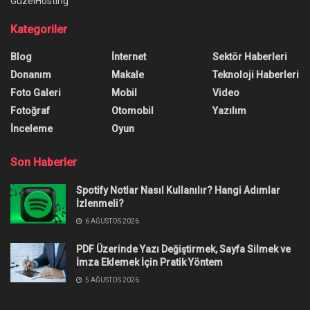
GüzelHosting
Kategoriler
Blog
İnternet
Sektör Haberleri
Donanım
Makale
Teknoloji Haberleri
Foto Galeri
Mobil
Video
Fotoğraf
Otomobil
Yazılım
İnceleme
Oyun
Son Haberler
Spotify Notlar Nasıl Kullanılır? Hangi Adımlar
İzlenmeli?
6 AĞUSTOS 2026
PDF Üzerinde Yazı Değiştirmek, Sayfa Silmek ve
İmza Eklemek İçin Pratik Yöntem
5 AĞUSTOS 2026