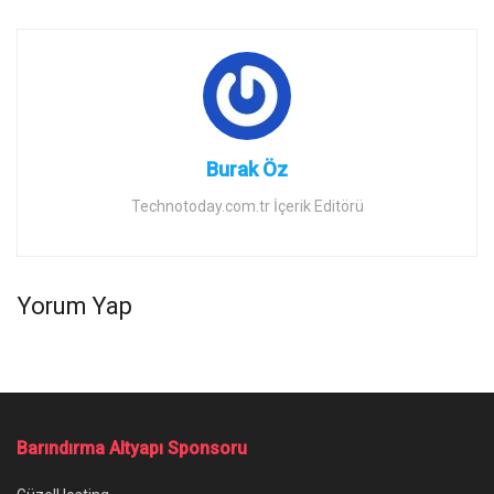
Burak Öz
Technotoday.com.tr İçerik Editörü
Yorum Yap
Barındırma Altyapı Sponsoru