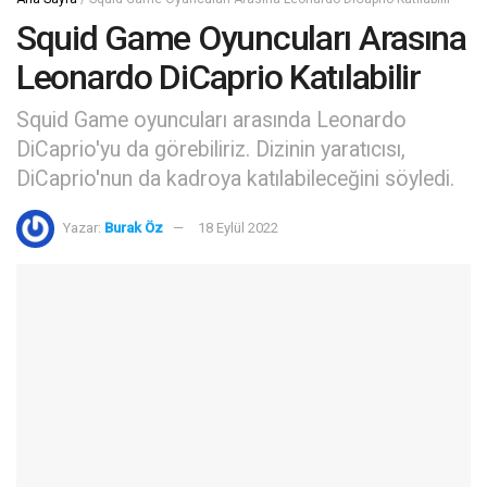
Squid Game Oyuncuları Arasına
Leonardo DiCaprio Katılabilir
Squid Game oyuncuları arasında Leonardo
DiCaprio'yu da görebiliriz. Dizinin yaratıcısı,
DiCaprio'nun da kadroya katılabileceğini söyledi.
Yazar:
Burak Öz
18 Eylül 2022