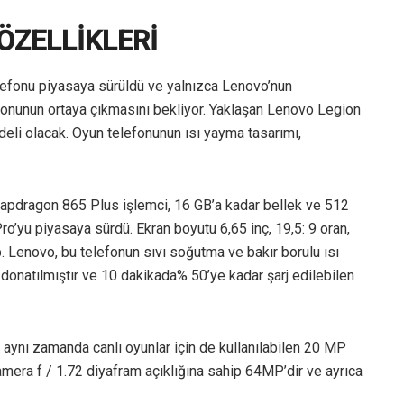
ÖZELLİKLERİ
efonu piyasaya sürüldü ve yalnızca Lenovo’nun
fonunun ortaya çıkmasını bekliyor. Yaklaşan Lenovo Legion
eli olacak. Oyun telefonunun ısı yayma tasarımı,
dragon 865 Plus işlemci, 16 GB’a kadar bellek ve 512
o’yu piyasaya sürdü. Ekran boyutu 6,65 inç, 19,5: 9 oran,
Lenovo, bu telefonun sıvı soğutma ve bakır borulu ısı
e donatılmıştır ve 10 dakikada% 50’ye kadar şarj edilebilen
 aynı zamanda canlı oyunlar için de kullanılabilen 20 MP
 kamera f / 1.72 diyafram açıklığına sahip 64MP’dir ve ayrıca