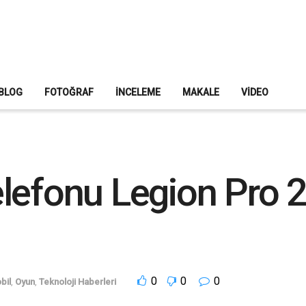
BLOG
FOTOĞRAF
İNCELEME
MAKALE
VIDEO
lefonu Legion Pro 2
0
0
0
bil
,
Oyun
,
Teknoloji Haberleri