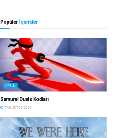
Popüler
İçerikler
OYUN
Samurai Duels Kodları
7 AĞUSTOS 2026