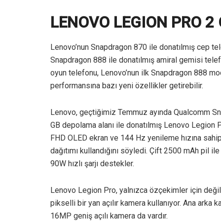
LENOVO LEGION PRO 2 
Lenovo’nun Snapdragon 870 ile donatılmış cep tel
Snapdragon 888 ile donatılmış amiral gemisi tele
oyun telefonu, Lenovo’nun ilk Snapdragon 888 mod
performansına bazı yeni özellikler getirebilir.
Lenovo, geçtiğimiz Temmuz ayında Qualcomm Snap
GB depolama alanı ile donatılmış Lenovo Legion Pr
FHD OLED ekran ve 144 Hz yenileme hızına sahip. 
dağıtımı kullandığını söyledi. Çift 2500 mAh pil il
90W hızlı şarjı destekler.
Lenovo Legion Pro, yalnızca özçekimler için değil
pikselli bir yan açılır kamera kullanıyor. Ana arka
16MP geniş açılı kamera da vardır.