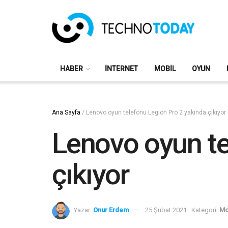
HABER
İNTERNET
MOBIL
OYUN
Ana Sayfa
/
Lenovo oyun telefonu Legion Pro 2 yakında çıkıyor
Lenovo oyun te
çıkıyor
Yazar:
Onur Erdem
25 Şubat 2021
Kategori:
Mo