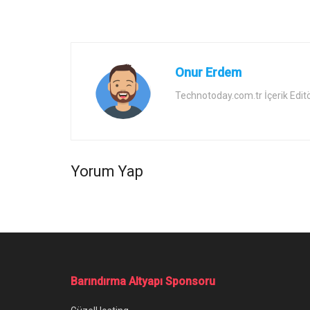
Onur Erdem
Technotoday.com.tr İçerik Edit
Yorum Yap