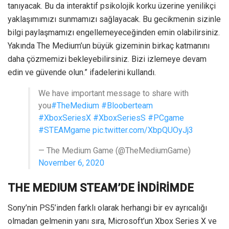
tanıyacak. Bu da interaktif psikolojik korku üzerine yenilikçi
yaklaşımımızı sunmamızı sağlayacak. Bu gecikmenin sizinle
bilgi paylaşmamızı engellemeyeceğinden emin olabilirsiniz.
Yakında The Medium’un büyük gizeminin birkaç katmanını
daha çözmemizi bekleyebilirsiniz. Bizi izlemeye devam
edin ve güvende olun.” ifadelerini kullandı.
We have important message to share with
you
#TheMedium
#Blooberteam
#XboxSeriesX
#XboxSeriesS
#PCgame
#STEAMgame
pic.twitter.com/XbpQUOyJj3
— The Medium Game (@TheMediumGame)
November 6, 2020
THE MEDIUM STEAM’DE İNDİRİMDE
Sony’nin PS5’inden farklı olarak herhangi bir ev ayrıcalığı
olmadan gelmenin yanı sıra, Microsoft’un Xbox Series X ve