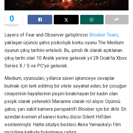
0
Paylaşım
Layers of Fear and Observer geliştiricisi
Bloober Team
,
yaklaşan üçüncü şahıs psikolojik korku oyunu The Medium
oyunun çıkış tarihini erteledi. Bu, şimdi ilk olarak açıklanan
çıkış tarihi olan 10 Aralık yerine gelecek yıl 28 Ocak’ta Xbox
Series X / S ve PC’ye gelecek.
Medium, oyuncuları, yıllarca süren işkenceye cevaplar
bulmak için terk edilmiş bir otele seyahat eden, bir çocuğun
cinayetinin hayallerinin peşini bırakmayan bir kadın olan
psişik olarak yetenekli Marianne olarak rol alıyor. Üçüncü
şahıs, yarı sabit kamera perspektifi Bloober için bir ilktir. En
azından kısmen efsanevi korku dizisi Silent Hill’den
esinlenmiştir. Hatta stüdyo besteci Akira Yamaoka’yı film
müziğine katkıda bulunmaya çağırır.