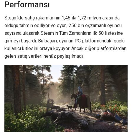
Performansı
Steam’de satış rakamlarının 1,46 ila 1,72 milyon arasında
olduğu tahmin ediliyor ve oyun, 256 bin eşzamanlı oyuncu
sayısına ulaşarak Steam’in Tüm Zamanların İlk 50 listesine
girmeyi başardı. Bu başarı, oyunun PC platformundaki güçlü
kullanıcı kitlesini ortaya koyuyor. Ancak diğer platformlardan
gelen satış verileri henüz paylaşılmadı.