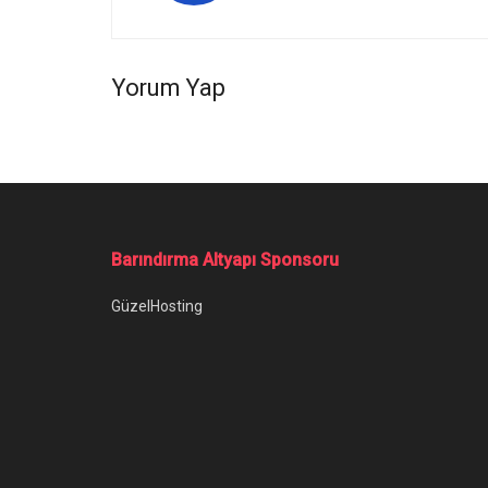
Yorum Yap
Ana Sayfa
/
Dota 2’de Hile Kullananlar Büyük Tuzağa Düştü
Dota 2’de Hile
Dota 2'de hile kullananlar, Valve tarafın