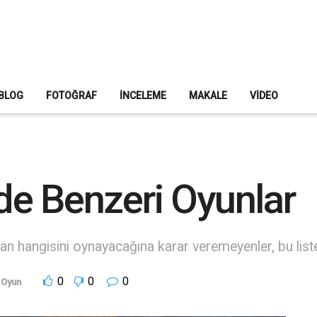
BLOG
FOTOĞRAF
İNCELEME
MAKALE
VIDEO
e Benzeri Oyunlar
n hangisini oynayacağına karar veremeyenler, bu list
0
0
0
Oyun