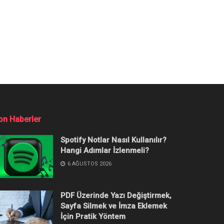
Tuzağa Düştü
üresiz olarak yasaklandı.