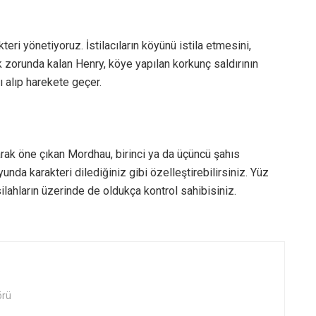
eri yönetiyoruz. İstilacıların köyünü istila etmesini,
k zorunda kalan Henry, köye yapılan korkunç saldırının
nı alıp harekete geçer.
arak öne çıkan Mordhau, birinci ya da üçüncü şahıs
da karakteri dilediğiniz gibi özelleştirebilirsiniz. Yüz
silahların üzerinde de oldukça kontrol sahibisiniz.
örü