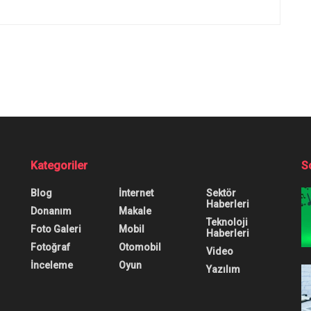
 Kullananlar Büyük 
dan hazırlanan bir tuzağa yakalanmanın sonucu olarak s