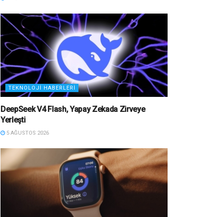
TEKNOLOJI HABERLERI
DeepSeek V4 Flash, Yapay Zekada Zirveye
Yerleşti
5 AĞUSTOS 2026