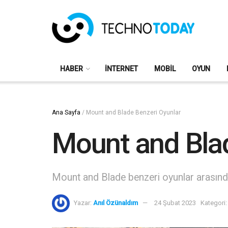
HABER
İNTERNET
MOBIL
OYUN
Ana Sayfa
/
Mount and Blade Benzeri Oyunlar
Mount and Blad
Mount and Blade benzeri oyunlar arasında
Yazar:
Anıl Özünaldım
24 Şubat 2023
Kategori: