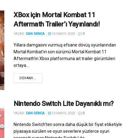
XBox için Mortal Kombat 11
Aftermath Trailer’ı Yayınlandı!
YAZAR:
CAN GENCA
14 MAYIS 2020
0
Yıllara damgasını vurmuş efsane dövüş oyunlarından
Mortal Kombat’ın son sürümü Mortal Kombat 11
Aftermath’in Xbox platformuna ait trailer görüntüleri
ortaya...
DEVAMI...
Nintendo Switch Lite Dayanıklı mı?
YAZAR:
CAN GENCA
13 MAYIS 2020
0
Nintendo Switch’ten sonra daha düşük bir fiyat etiketiyle
piyasaya sürülen ve oyun severlere yüzlerce oyun
seçeneği sunan Nintendo Switch Lite...