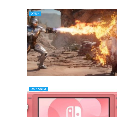
OYUN
DONANIM