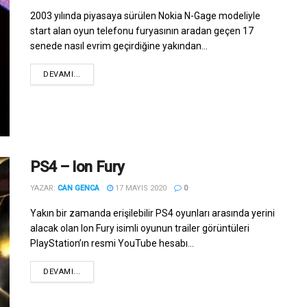
2003 yılında piyasaya sürülen Nokia N-Gage modeliyle
start alan oyun telefonu furyasının aradan geçen 17
senede nasıl evrim geçirdiğine yakından...
DEVAMI...
PS4 – Ion Fury
YAZAR:
CAN GENCA
17 MAYIS 2020
0
Yakın bir zamanda erişilebilir PS4 oyunları arasında yerini
alacak olan Ion Fury isimli oyunun trailer görüntüleri
PlayStation’ın resmi YouTube hesabı...
DEVAMI...