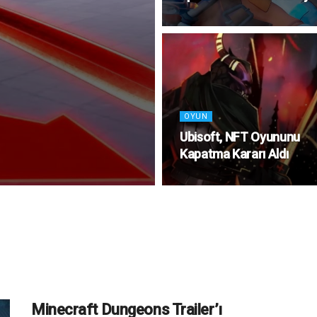
OYUN
Ubisoft, NFT Oyununu
Kapatma Kararı Aldı
Minecraft Dungeons Trailer’ı