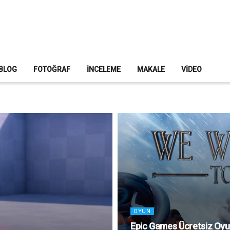
BLOG
FOTOĞRAF
İNCELEME
MAKALE
VIDEO
OYUN
Epic Games Ücretsiz Oyu