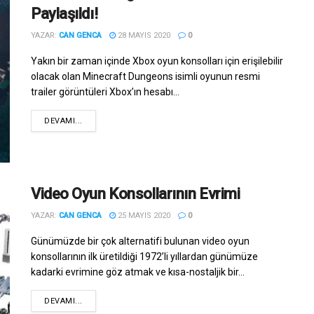
Paylaşıldı!
YAZAR:
CAN GENCA
28 MAYIS 2020
0
Yakın bir zaman içinde Xbox oyun konsolları için erişilebilir
olacak olan Minecraft Dungeons isimli oyunun resmi
trailer görüntüleri Xbox’ın hesabı...
DEVAMI...
Video Oyun Konsollarının Evrimi
YAZAR:
CAN GENCA
25 MAYIS 2020
0
Günümüzde bir çok alternatifi bulunan video oyun
konsollarının ilk üretildiği 1972’li yıllardan günümüze
kadarki evrimine göz atmak ve kısa-nostaljik bir...
DEVAMI...