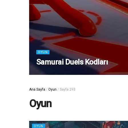
OYUN
Samurai Duels Kodları
Ana Sayfa
/
Oyun
/
Sayfa 293
Oyun
OYUN