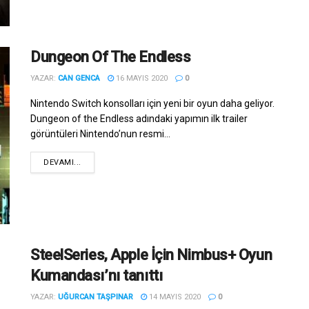
Dungeon Of The Endless
YAZAR:
CAN GENCA
16 MAYIS 2020
0
Nintendo Switch konsolları için yeni bir oyun daha geliyor.
Dungeon of the Endless adındaki yapımın ilk trailer
görüntüleri Nintendo’nun resmi...
DEVAMI...
SteelSeries, Apple İçin Nimbus+ Oyun
Kumandası’nı tanıttı
YAZAR:
UĞURCAN TAŞPINAR
14 MAYIS 2020
0