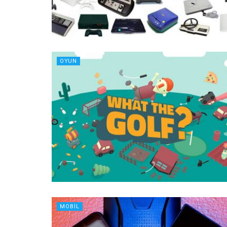
OYUN
MOBIL