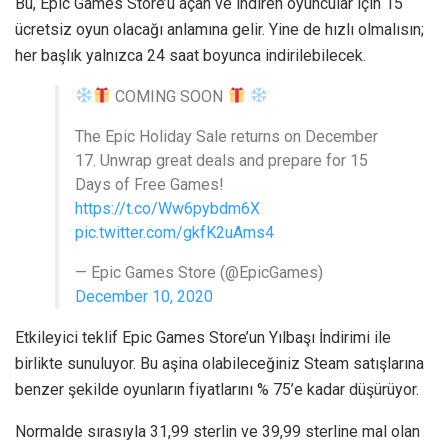
Bu, Epic Games Store’u açan ve indiren oyuncular için 15
ücretsiz oyun olacağı anlamına gelir. Yine de hızlı olmalısın;
her başlık yalnızca 24 saat boyunca indirilebilecek.
COMING SOON
The Epic Holiday Sale returns on December
17. Unwrap great deals and prepare for 15
Days of Free Games!
https://t.co/Ww6pybdm6X
pic.twitter.com/gkfK2uAms4
— Epic Games Store (@EpicGames)
December 10, 2020
Etkileyici teklif Epic Games Store’un Yılbaşı İndirimi ile
birlikte sunuluyor. Bu aşina olabileceğiniz Steam satışlarına
benzer şekilde oyunların fiyatlarını % 75’e kadar düşürüyor.
Normalde sırasıyla 31,99 sterlin ve 39,99 sterline mal olan