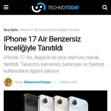
Ana Sayfa
/
iPhone 17 Air Benzersiz İnceliğiyle Tanıtıldı
iPhone 17 Air Benzersiz
İnceliğiyle Tanıtıldı
iPhone 17 Air, Apple’ın en ince telefonu olarak
tanıtıldı. Tasarımı, kamerası, bataryası ve fiyatıyla
kullanıcıların ilgisini çekiyor.
Yazar:
Muhammed Kayan
10 Eylül 2025