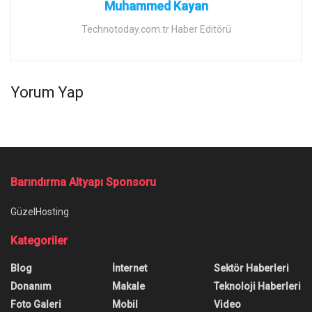
Muhammed Kayan
Technotoday.com.tr Haber Editörü
Yorum Yap
Barındırma Altyapı Sponsoru
GüzelHosting
Kategoriler
Blog
İnternet
Sektör Haberleri
Donanım
Makale
Teknoloji Haberleri
Foto Galeri
Mobil
Video