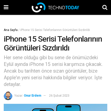
Ana Sayfa
/
iPhone 15 Serisi Telefonlarının Görüntüleri Sızdırıldı
iPhone 15 Serisi Telefonlarının
Görüntüleri Sızdırıldı
Her sene olduğu gibi bu sene de önümüzdeki
Eylül ayında iPhone 15 serisi karşımıza çıkacak.
Ancak bu tarihten önce sızan görüntüler, bize
Apple'ın yeni serisi hakkında bilgiler veriyor. İşte
detaylar.
Yazar:
Onur Erdem
26 Şubat 2023