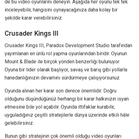
de bu video oyunlarını deneyin. Aşağıda her oyunu tek tek
inceleyebilir, hangisini oynayacağınıza daha kolay bir
şekilde karar verebilirsiniz.
Crusader Kings III
Crusader Kings III, Paradox Development Studio tarafından
yayımlanan en ünlü rol yapma oyunlarından biridir. Oyunun
Mount & Blade ile birçok yönden benzerliği bulunuyor.
Oyuna bir lider olarak başlıyor, savaş ve barış gibi yollarla
hanedanlığınızın devamını sürdürmeye çalışıyorsunuz.
Oyunda alınan her karar son derece önemlidir. Doğru
olduğunu düşündüğünüz herhangi bir karar halkınızın isyan
etmesine bile yol açabilir. Oyunda ittifaklar kurabilir,
uyguladığınız çeşitli stratejilerle dünya üzerinde etkili hâle
gelebilirsiniz.
Bunun gibi stratejinin çok önemli olduğu video oyunları