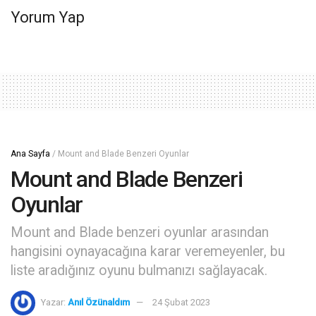
Yorum Yap
Ana Sayfa
/
Mount and Blade Benzeri Oyunlar
Mount and Blade Benzeri
Oyunlar
Mount and Blade benzeri oyunlar arasından
hangisini oynayacağına karar veremeyenler, bu
liste aradığınız oyunu bulmanızı sağlayacak.
Yazar:
Anıl Özünaldım
24 Şubat 2023