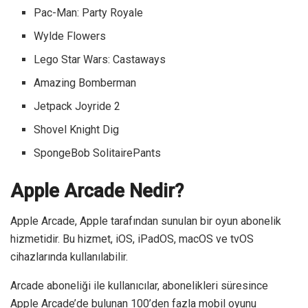
Pac-Man: Party Royale
Wylde Flowers
Lego Star Wars: Castaways
Amazing Bomberman
Jetpack Joyride 2
Shovel Knight Dig
SpongeBob SolitairePants
Apple Arcade Nedir?
Apple Arcade, Apple tarafından sunulan bir oyun abonelik
hizmetidir. Bu hizmet, iOS, iPadOS, macOS ve tvOS
cihazlarında kullanılabilir.
Arcade aboneliği ile kullanıcılar, abonelikleri süresince
Apple Arcade’de bulunan 100’den fazla mobil oyunu