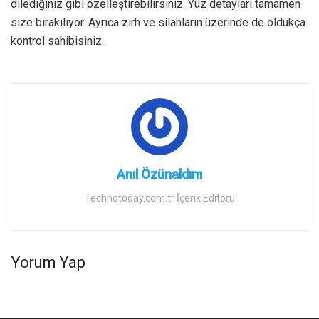
dilediğiniz gibi özelleştirebilirsiniz. Yüz detayları tamamen
size bırakılıyor. Ayrıca zırh ve silahların üzerinde de oldukça
kontrol sahibisiniz.
Anıl Özünaldım
Technotoday.com.tr İçerik Editörü
Yorum Yap