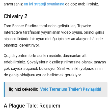
arıyorsanız
en iyi strateji oyunlarına
da göz atabilirsiniz.
Chivalry 2
Torn Banner Studios tarafından geliştirilen, Tripwire
Interactive tarafından yayımlanan video oyunu, birinci şahıs
nişancı türünde bir oyun olduğu için her an aksiyon hâlinde
olmanızı gerektiriyor.
Çeşitli yöntemlerle surları aşabilir, düşmanları alt
edebilirsiniz. Şövalyelerin özelleştirilmesine olanak tanıyan
çok sayıda seçenek bulunuyor. Sınıf ve silah yelpazesinin
de geniş olduğunu ayrıca belirtmek gerekiyor.
İlginizi çekebilir;
Void Terrarium Trailer’ı Paylaşıldı!
A Plague Tale: Requiem