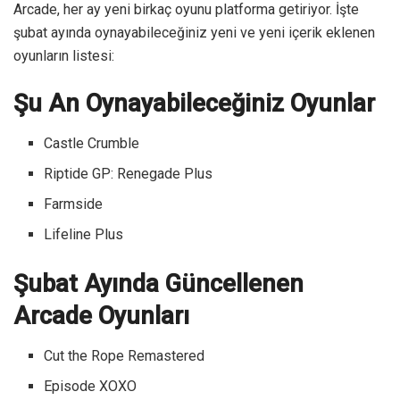
Arcade, her ay yeni birkaç oyunu platforma getiriyor. İşte
şubat ayında oynayabileceğiniz yeni ve yeni içerik eklenen
oyunların listesi:
Şu An Oynayabileceğiniz Oyunlar
Castle Crumble
Riptide GP: Renegade Plus
Farmside
Lifeline Plus
Şubat Ayında Güncellenen
Arcade Oyunları
Cut the Rope Remastered
Episode XOXO