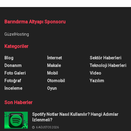
Barındırma Altyapı Sponsoru
GüzelHosting
Kategoriler
Blog
İnternet
Sektör Haberleri
Donanım
Makale
Teknoloji Haberleri
Foto Galeri
Mobil
Video
Fotoğraf
Otomobil
Yazılım
İnceleme
Oyun
Son Haberler
Spotify Notlar Nasıl Kullanılır? Hangi Adımlar
İzlenmeli?
6 AĞUSTOS 2026