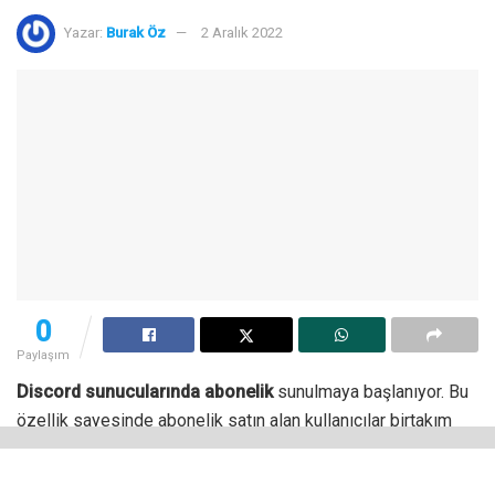
Yazar:
Burak Öz
2 Aralık 2022
0
Paylaşım
Discord sunucularında abonelik
sunulmaya başlanıyor. Bu
özellik sayesinde abonelik satın alan kullanıcılar birtakım
avantajlar elde etmeye başlıyor. Bu avantajların arasında
ekstra videolar, bazı içeriklere erken erişim, kapalı anketler