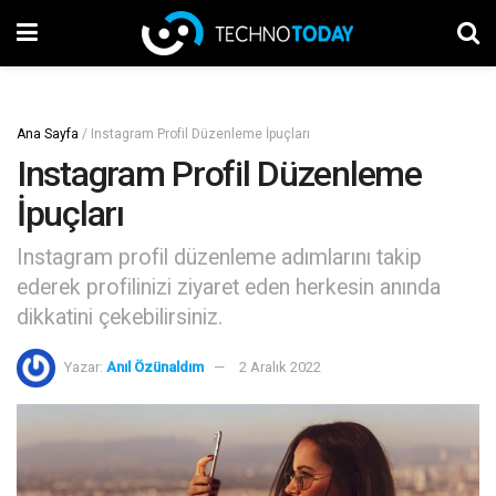
Ana Sayfa
/
Instagram Profil Düzenleme İpuçları
Instagram Profil Düzenleme
İpuçları
Instagram profil düzenleme adımlarını takip
ederek profilinizi ziyaret eden herkesin anında
dikkatini çekebilirsiniz.
Yazar:
Anıl Özünaldım
2 Aralık 2022