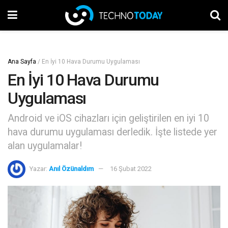
Ana Sayfa
/
En İyi 10 Hava Durumu Uygulaması
En İyi 10 Hava Durumu
Uygulaması
Android ve iOS cihazları için geliştirilen en iyi 10
hava durumu uygulaması derledik. İşte listede yer
alan uygulamalar!
Yazar:
Anıl Özünaldım
16 Şubat 2022