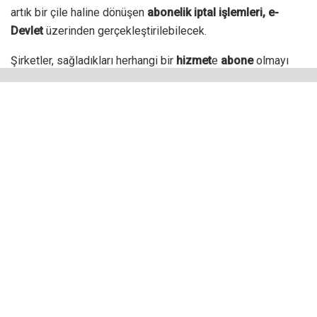
artık bir çile haline dönüşen
abonelik iptal işlemleri,
e-
Devlet
üzerinden gerçekleştirilebilecek.
Şirketler, sağladıkları herhangi bir
hizmet
e
abone
olmayı
saniyeler içinde gerçekleştirirken aynı hizmet aboneliğini
iptal etme
sürecinde ise tüketicilere binbir zorluk çıkararak
süreci uzatıyorlardı.
Bu süreçte tüketicilerin artık ilkel bir teknoloji olan
faks
la
evrak göndermeleri, mutlaka şubelere veya genel
müdürlüklere gelerek imza atmaları gibi pek çok formaliteyi
yerine getirmeleri isteniyordu ve sürece tam olarak hakim
olmayan vatandaşlar iptal ettiklerini düşündükleri hizmetler
karşılığında halen fatura almaya ve bu faturaları ödemeye
zorlanıyordu.
Son dönemde iyice artan mağduriyetler ve şikayetler
üzerine harekete geçen yetkililer, Elektronik Haberleşme