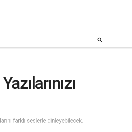
Yazılarınızı
arını farklı seslerle dinleyebilecek.