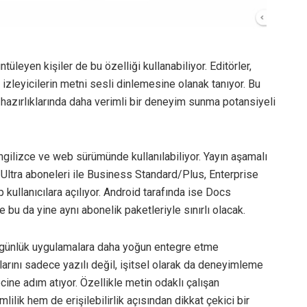
tüleyen kişiler de bu özelliği kullanabiliyor. Editörler,
 izleyicilerin metni sesli dinlemesine olanak tanıyor. Bu
m hazırlıklarında daha verimli bir deneyim sunma potansiyeli
İngilizce ve web sürümünde kullanılabiliyor. Yayın aşamalı
o/Ultra aboneleri ile Business Standard/Plus, Enterprise
ullanıcılara açılıyor. Android tarafında ise Docs
 bu da yine aynı abonelik paketleriyle sınırlı olacak.
nı günlük uygulamalara daha yoğun entegre etme
zılarını sadece yazılı değil, işitsel olarak da deneyimleme
ine adım atıyor. Özellikle metin odaklı çalışan
lilik hem de erişilebilirlik açısından dikkat çekici bir