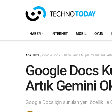
HABER
İNTERNET
MOBIL
OYUN
Ana Sayfa
/
Google Docs Kullanıcılarına Müjde: Yazılarınızı Ar
Google Docs Kul
Artık Gemini 
Google Docs için sunulan yeni özellik ile Gem