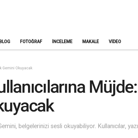
BLOG
FOTOĞRAF
İNCELEME
MAKALE
VIDEO
tık Gemini Okuyacak
lanıcılarına Müjde: 
Okuyacak
ini, belgelerinizi sesli okuyabiliyor. Kullanıcılar, yazıl