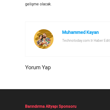
gelişme olacak.
Muhammed Kayan
Technotoday.com.tr Haber Edit
Yorum Yap
Barındırma Altyapı Sponsoru