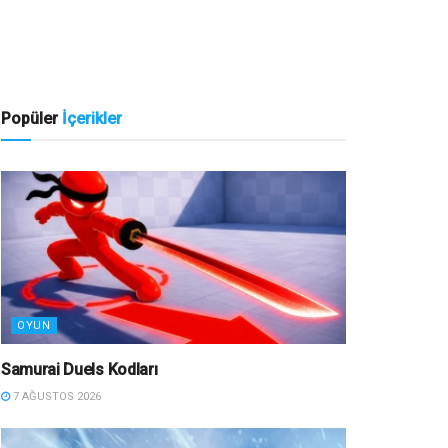
Popüler
İçerikler
OYUN
Samurai Duels Kodları
7 AĞUSTOS 2026