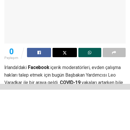
0
Paylaşım
İrlanda’daki
Facebook
içerik moderatörleri, evden çalışma
hakları talep etmek için bugün Başbakan Yardımcısı Leo
Varadkar ile bir araya geldi.
COVID-19
vakaları artarken bile
şirketin onları ofise gelmeye
zorladığını
söylüyorlar.
Facebook içerik moderatörü olarak çalışan eski bir siyasi
mahkum ve hukuk öğrencisi
İbrahim Halawa
, “Diğer
çalışanlar gibi evden çalışmalıyız” dedi. “Onların aldıkları
aynı akıl sağlığı hizmetine, aynı faydalara sahip olmalıyız,